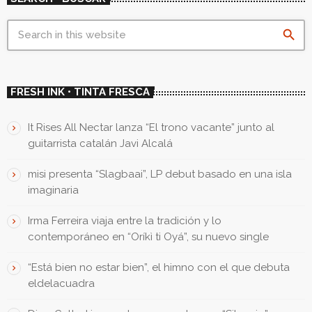
search
FRESH INK • TINTA FRESCA
It Rises All Nectar lanza “El trono vacante” junto al
guitarrista catalán Javi Alcalá
misi presenta “Slagbaai”, LP debut basado en una isla
imaginaria
Irma Ferreira viaja entre la tradición y lo
contemporáneo en “Oríkì ti Oyá”, su nuevo single
“Está bien no estar bien”, el himno con el que debuta
eldelacuadra