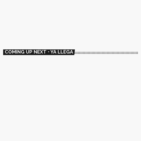
HISTORIAS
🇦🇷 Caos Lado Oscuro
10:00 - 10:15
🇦🇷 Caos Lado Oscuro
COMING UP NEXT • YA LLEGA