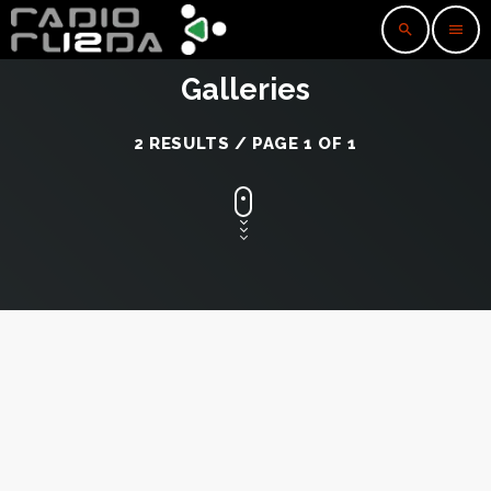
search
menu
Galleries
2 RESULTS / PAGE 1 OF 1
insert_link