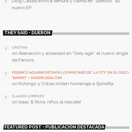
Diog Caltad invoca ternura y calma en “Silencio”, su
nuevo EP
THEY SAID • DIJERON
CRISTIAN
on
Alienación y ansiedad en “Grey age”, el nuevo single
de Fervors
FEDERICO AGUIRRE RETRATA LOS RINCONES DE 'LA CITY' EN SU DISCO
"BARRIO" ⋆ RADIORUEDA.COM
on
Kotringo y Cribas rinden homenaje a Spinetta
CLAUDIO LORENZO
on
Isaac & Nora: niños al rescate!
FEATURED POST • PUBLICACIÓN DESTACADA