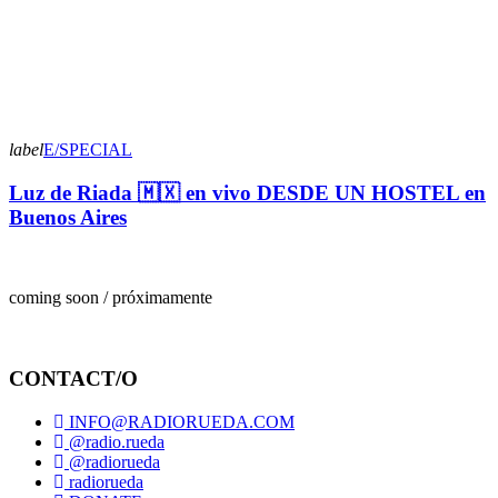
label
E/SPECIAL
Luz de Riada 🇲🇽 en vivo DESDE UN HOSTEL en
Buenos Aires
coming soon / próximamente
CONTACT/O
INFO@RADIORUEDA.COM
@radio.rueda
@radiorueda
radiorueda