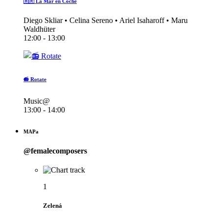
🇦🇷 La Mar en Coche
Diego Skliar • Celina Sereno • Ariel Isaharoff • Maru
Waldhüter
12:00 - 13:00
📻 Rotate
Music@
13:00 - 14:00
MAPa
@femalecomposers
1
Zelená