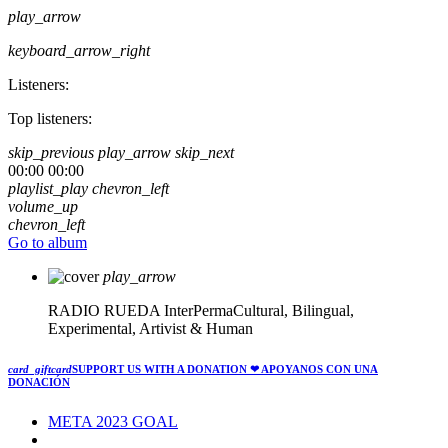
play_arrow
keyboard_arrow_right
Listeners:
Top listeners:
skip_previous
play_arrow
skip_next
00:00
00:00
playlist_play
chevron_left
volume_up
chevron_left
Go to album
play_arrow
RADIO RUEDA
InterPermaCultural, Bilingual,
Experimental, Artivist & Human
card_giftcard
SUPPORT US WITH A DONATION
❤ APOYANOS CON UNA
DONACIÓN
META 2023 GOAL