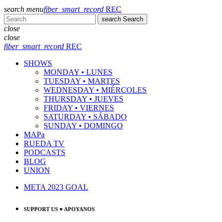
search
menu
fiber_smart_record
REC
search
Search
close
close
fiber_smart_record
REC
SHOWS
MONDAY • LUNES
TUESDAY • MARTES
WEDNESDAY • MIÉRCOLES
THURSDAY • JUEVES
FRIDAY • VIERNES
SATURDAY • SÁBADO
SUNDAY • DOMINGO
MAPa
RUEDA TV
PODCASTS
BLOG
UNION
META 2023 GOAL
SUPPORT US ♥ APOYANOS