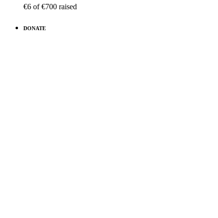
€6
of
€700
raised
DONATE