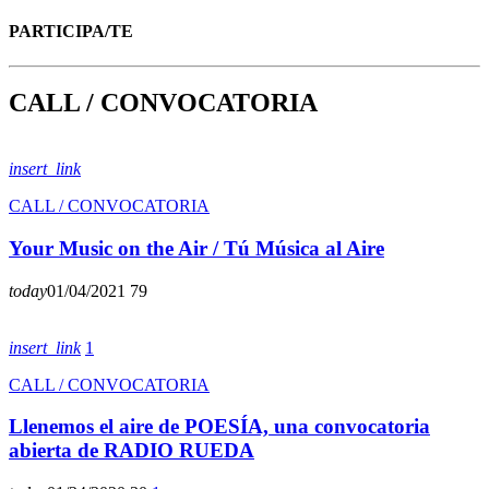
PARTICIPA/TE
C
A
L
L
/
C
O
N
V
O
C
A
T
O
R
I
A
insert_link
CALL / CONVOCATORIA
Your Music on the Air / Tú Música al Aire
today
01/04/2021
79
insert_link
1
CALL / CONVOCATORIA
Llenemos el aire de POESÍA, una convocatoria
abierta de RADIO RUEDA