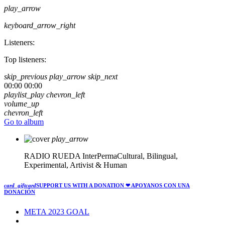
play_arrow
keyboard_arrow_right
Listeners:
Top listeners:
skip_previous
play_arrow
skip_next
00:00
00:00
playlist_play
chevron_left
volume_up
chevron_left
Go to album
play_arrow
RADIO RUEDA
InterPermaCultural, Bilingual,
Experimental, Artivist & Human
card_giftcard
SUPPORT US WITH A DONATION
❤ APOYANOS CON UNA
DONACIÓN
META 2023 GOAL