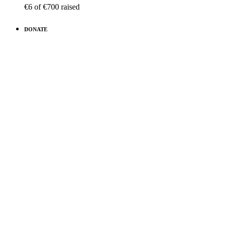
€6
of
€700
raised
DONATE