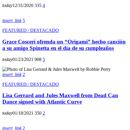
today
12/31/2020
335
4
insert_link
5
FEATURED / DESTACADO
Grace Cosceri ofrenda un “Origami” hecho canción
a su amigo Spinetta en el día de su cumpleaños
today
01/23/2021
908
5
insert_link
2
FEATURED / DESTACADO
Lisa Gerrard and Jules Maxwell from Dead Can
Dance signed with Atlantic Curve
today
01/18/2021
350
2
insert_link
2