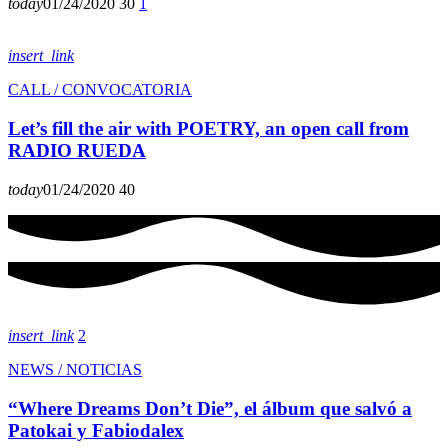
today
01/24/2020
30
1
insert_link
CALL / CONVOCATORIA
Let’s fill the air with POETRY, an open call from
RADIO RUEDA
today
01/24/2020
40
insert_link
2
NEWS / NOTICIAS
“Where Dreams Don’t Die”, el álbum que salvó a
Patokai y Fabiodalex