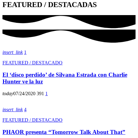
F
E
A
T
U
R
E
D
/
D
E
S
T
A
C
A
D
A
S
insert_link
1
FEATURED / DESTACADO
El ‘disco perdido’ de Silvana Estrada con Charlie
Hunter ve la luz
today
07/24/2020
391
1
insert_link
4
FEATURED / DESTACADO
PHAOR presenta “Tomorrow Talk About That”