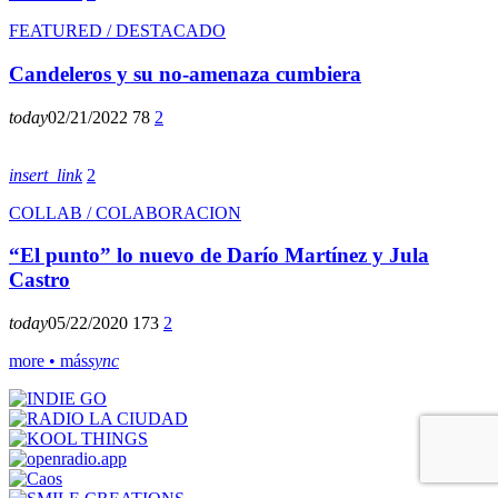
FEATURED / DESTACADO
Candeleros y su no-amenaza cumbiera
today
02/21/2022
78
2
insert_link
2
COLLAB / COLABORACION
“El punto” lo nuevo de Darío Martínez y Jula
Castro
today
05/22/2020
173
2
more • más
sync