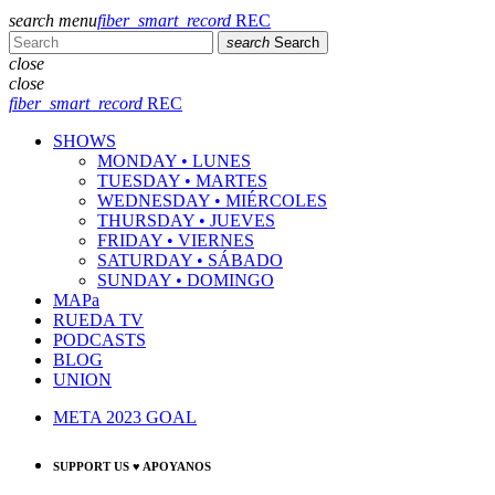
search
menu
fiber_smart_record
REC
search
Search
close
close
fiber_smart_record
REC
SHOWS
MONDAY • LUNES
TUESDAY • MARTES
WEDNESDAY • MIÉRCOLES
THURSDAY • JUEVES
FRIDAY • VIERNES
SATURDAY • SÁBADO
SUNDAY • DOMINGO
MAPa
RUEDA TV
PODCASTS
BLOG
UNION
META 2023 GOAL
SUPPORT US ♥ APOYANOS