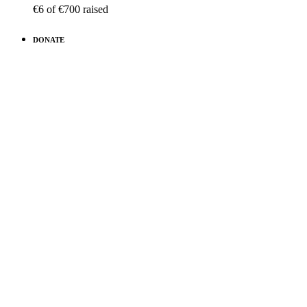
€6
of
€700
raised
DONATE