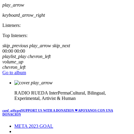
play_arrow
keyboard_arrow_right
Listeners:
Top listeners:
skip_previous
play_arrow
skip_next
00:00
00:00
playlist_play
chevron_left
volume_up
chevron_left
Go to album
play_arrow
RADIO RUEDA
InterPermaCultural, Bilingual,
Experimental, Artivist & Human
card_giftcard
SUPPORT US WITH A DONATION
❤ APOYANOS CON UNA
DONACIÓN
META 2023 GOAL