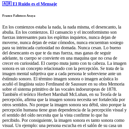
🇦🇷 El Ruido es el Mensaje
Franco Falistoco Araya
En los comienzos estaba la nada, la nada misma, el desencanto, la
abulia. En los comienzos. El cansancio y el inconformismo son
fuerzas interesantes para los espíritus inquietos, nunca dejan de
moverse, nunca dejan de estar cómodos, nunca encuentran sosiego
para su intrincada curiosidad no domada. Nunca cesan. Lo bueno
del desencanto es que te da mas fuerza, mas ganas de seguir
adelante, tu cuerpo se convierte en una maquina que no cesa de
crecer en curiosidad. El cuerpo muta junto con tu cabeza. La imagen
sonora es un concepto relacionado con la percepción. Se trata de la
imagen mental subjetiva que a cada persona le sobreviene ante un
éstímulo sonoro. El término imagen sonora o imagen acústica lo
acuñó el lingüista suizo Ferdinand de Saussure en su obra Memoria
sobre el sistema primitivo de las vocales indoeuropeas de 1878.
También el teórico Herbert Marshall McLuhan, en su Teoría de la
percepción, afirma que la imagen sonora necesita ser fortalecida por
otros sentidos. No porque la imagen sonora sea débil, sino porque la
percepción humana tiene gran dependencia de la percepción visual y
el sentido del oído necesita que la vista confirme lo que ha
percibido. Por consiguiente, la imagen sonora es tanto sonora como
visual. Un ejemplo: una persona escucha en el salón de su casa un