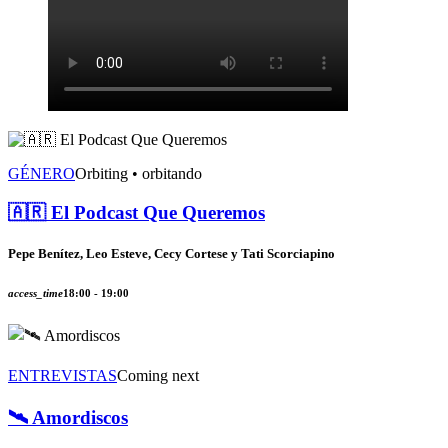
GÉNERO
Orbiting • orbitando
🇦🇷 El Podcast Que Queremos
Pepe Benítez, Leo Esteve, Cecy Cortese y Tati Scorciapino
access_time
18:00 - 19:00
ENTREVISTAS
Coming next
🛰️ Amordiscos