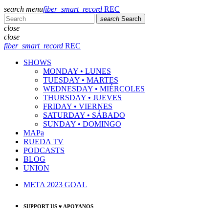
search
menu
fiber_smart_record
REC
search
Search
close
close
fiber_smart_record
REC
SHOWS
MONDAY • LUNES
TUESDAY • MARTES
WEDNESDAY • MIÉRCOLES
THURSDAY • JUEVES
FRIDAY • VIERNES
SATURDAY • SÁBADO
SUNDAY • DOMINGO
MAPa
RUEDA TV
PODCASTS
BLOG
UNION
META 2023 GOAL
SUPPORT US ♥ APOYANOS