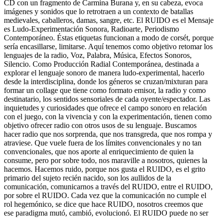
CD con un fragmento de Carmina Burana y, en su cabeza, evoca
imágenes y sonidos que lo retrotraen a un contexto de batallas
medievales, caballeros, damas, sangre, etc. El RUIDO es el Mensaje
es Ludo-Experimentación Sonora, Radioarte, Periodismo
Contemporáneo. Éstas etiquetas funcionan a modo de corsét, porque
sería encasillarse, limitarse. Aquí tenemos como objetivo retomar los
lenguajes de la radio, Voz, Palabra, Música, Efectos Sonoros,
Silencio. Como Producción Radial Contemporánea, destinada a
explorar el lenguaje sonoro de manera ludo-experimental, hacerlo
desde la interdisciplina, donde los géneros se cruzan/mixturan para
formar un collage que tiene como formato emisor, la radio y como
destinatario, los sentidos sensoriales de cada oyente/espectador. Las
inquietudes y curiosidades que ofrece el campo sonoro en relación
con el juego, con la vivencia y con la experimentación, tienen como
objetivo ofrecer radio con otros usos de su lenguaje. Buscamos
hacer radio que nos sorprenda, que nos transgreda, que nos rompa y
atraviese. Que vuele fuera de los límites convencionales y no tan
convencionales, que nos aporte al enriquecimiento de quien la
consume, pero por sobre todo, nos maraville a nosotros, quienes la
hacemos. Hacemos ruido, porque nos gusta el RUIDO, es el grito
primario del sujeto recién nacido, son los aullidos de la
comunicación, comunicarnos a través del RUIDO, entre el RUIDO,
por sobre el RUIDO. Cada vez que la comunicación no cumple el
rol hegemónico, se dice que hace RUIDO, nosotros creemos que
ese paradigma mutó, cambió, evolucionó. El RUIDO puede no ser