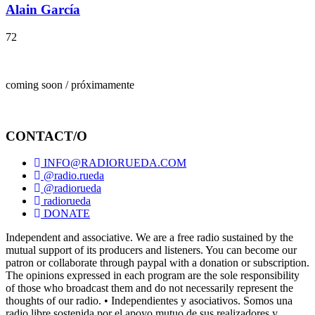
Alain García
72
coming soon / próximamente
CONTACT/O
INFO@RADIORUEDA.COM
@radio.rueda
@radiorueda
radiorueda
DONATE
Independent and associative. We are a free radio sustained by the
mutual support of its producers and listeners. You can become our
patron or collaborate through paypal with a donation or subscription.
The opinions expressed in each program are the sole responsibility
of those who broadcast them and do not necessarily represent the
thoughts of our radio. • Independientes y asociativos. Somos una
radio libre sostenida por el apoyo mutuo de sus realizadores y