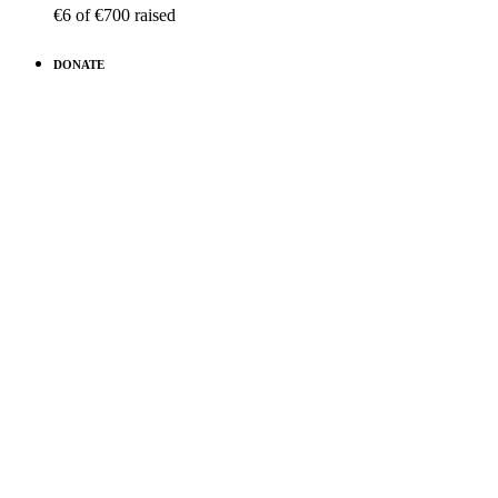
€6
of
€700
raised
DONATE