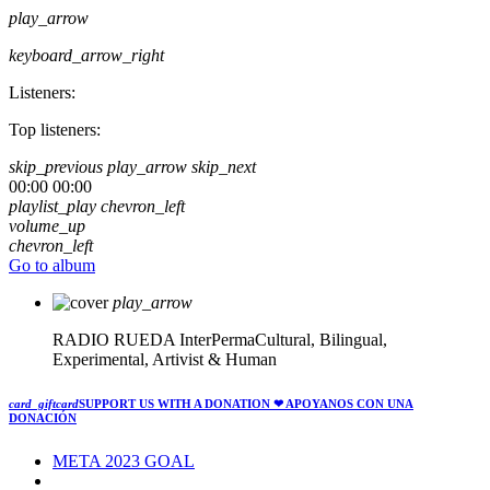
play_arrow
keyboard_arrow_right
Listeners:
Top listeners:
skip_previous
play_arrow
skip_next
00:00
00:00
playlist_play
chevron_left
volume_up
chevron_left
Go to album
play_arrow
RADIO RUEDA
InterPermaCultural, Bilingual,
Experimental, Artivist & Human
card_giftcard
SUPPORT US WITH A DONATION
❤ APOYANOS CON UNA
DONACIÓN
META 2023 GOAL