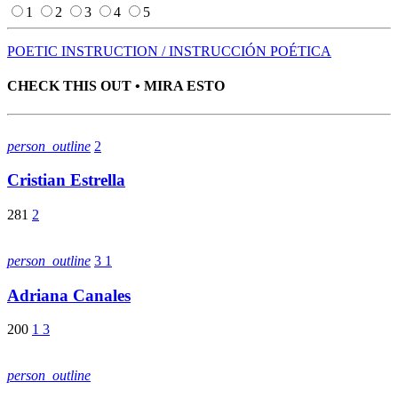
1
2
3
4
5
POETIC INSTRUCTION / INSTRUCCIÓN POÉTICA
CHECK THIS OUT • MIRA ESTO
person_outline
2
Cristian Estrella
281
2
person_outline
3
1
Adriana Canales
200
1
3
person_outline