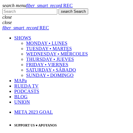
search
menu
fiber_smart_record
REC
search
Search
close
close
fiber_smart_record
REC
SHOWS
MONDAY • LUNES
TUESDAY • MARTES
WEDNESDAY • MIÉRCOLES
THURSDAY • JUEVES
FRIDAY • VIERNES
SATURDAY • SÁBADO
SUNDAY • DOMINGO
MAPa
RUEDA TV
PODCASTS
BLOG
UNION
META 2023 GOAL
SUPPORT US ♥ APOYANOS