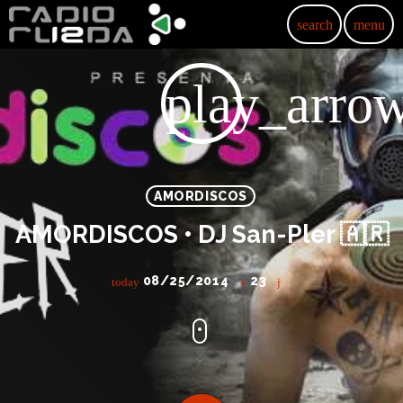
search
menu
play_arro
AMORDISCOS
AMORDISCOS • DJ San-Pler 🇦🇷
08/25/2014
23
today