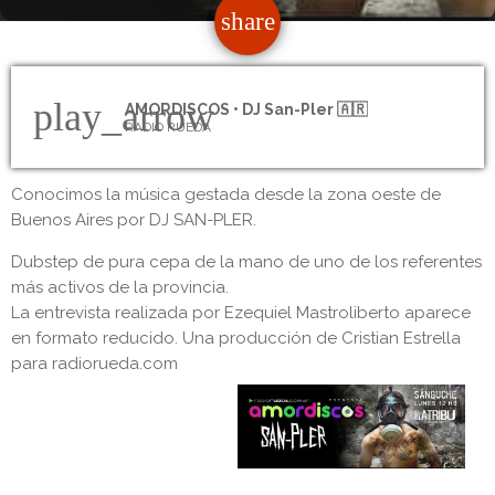
share
email
play_arrow
AMORDISCOS • DJ San-Pler 🇦🇷
RADIO RUEDA
Conocimos la música gestada desde la zona oeste de
Buenos Aires por DJ SAN-PLER.
Dubstep de pura cepa de la mano de uno de los referentes
más activos de la provincia.
La entrevista realizada por Ezequiel Mastroliberto aparece
en formato reducido. Una producción de Cristian Estrella
para radiorueda.com