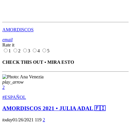
AMORDISCOS
email
Rate it
1
2
3
4
5
CHECK THIS OUT • MIRA ESTO
play_arrow
2
#ESPAÑOL
AMORDISCOS 2021 • JULIA ADAL 🇫🇮
today
01/26/2021
119
2