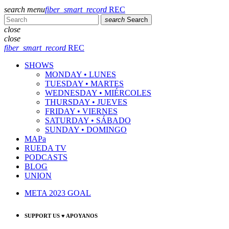
search
menu
fiber_smart_record
REC
search
Search
close
close
fiber_smart_record
REC
SHOWS
MONDAY • LUNES
TUESDAY • MARTES
WEDNESDAY • MIÉRCOLES
THURSDAY • JUEVES
FRIDAY • VIERNES
SATURDAY • SÁBADO
SUNDAY • DOMINGO
MAPa
RUEDA TV
PODCASTS
BLOG
UNION
META 2023 GOAL
SUPPORT US ♥ APOYANOS