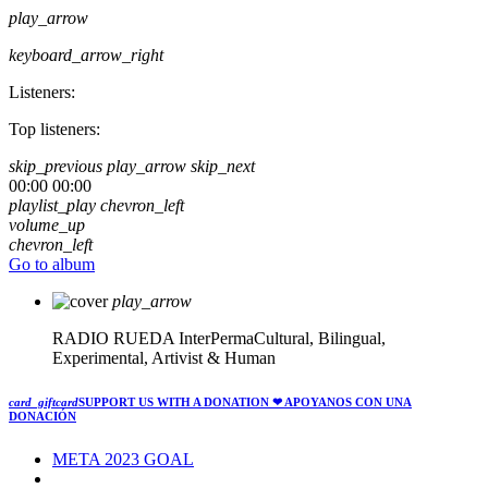
play_arrow
keyboard_arrow_right
Listeners:
Top listeners:
skip_previous
play_arrow
skip_next
00:00
00:00
playlist_play
chevron_left
volume_up
chevron_left
Go to album
play_arrow
RADIO RUEDA
InterPermaCultural, Bilingual,
Experimental, Artivist & Human
card_giftcard
SUPPORT US WITH A DONATION
❤ APOYANOS CON UNA
DONACIÓN
META 2023 GOAL