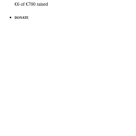
€6
of
€700
raised
DONATE