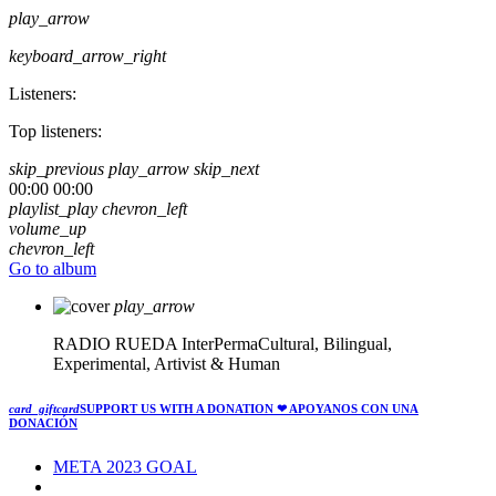
play_arrow
keyboard_arrow_right
Listeners:
Top listeners:
skip_previous
play_arrow
skip_next
00:00
00:00
playlist_play
chevron_left
volume_up
chevron_left
Go to album
play_arrow
RADIO RUEDA
InterPermaCultural, Bilingual,
Experimental, Artivist & Human
card_giftcard
SUPPORT US WITH A DONATION
❤ APOYANOS CON UNA
DONACIÓN
META 2023 GOAL