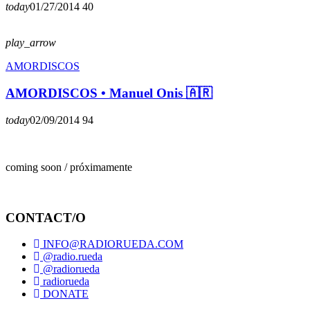
today
01/27/2014
40
play_arrow
AMORDISCOS
AMORDISCOS • Manuel Onis 🇦🇷
today
02/09/2014
94
coming soon / próximamente
CONTACT/O
INFO@RADIORUEDA.COM
@radio.rueda
@radiorueda
radiorueda
DONATE