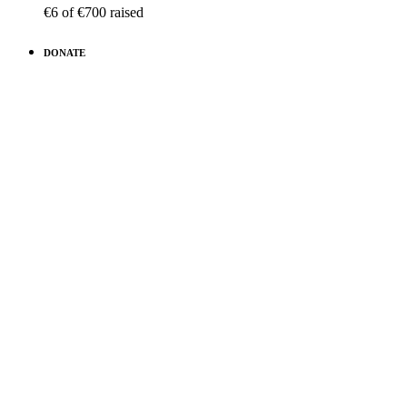
€6
of
€700
raised
DONATE