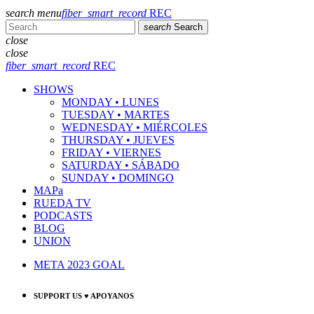
search
menu
fiber_smart_record
REC
search
Search
close
close
fiber_smart_record
REC
SHOWS
MONDAY • LUNES
TUESDAY • MARTES
WEDNESDAY • MIÉRCOLES
THURSDAY • JUEVES
FRIDAY • VIERNES
SATURDAY • SÁBADO
SUNDAY • DOMINGO
MAPa
RUEDA TV
PODCASTS
BLOG
UNION
META 2023 GOAL
SUPPORT US ♥ APOYANOS