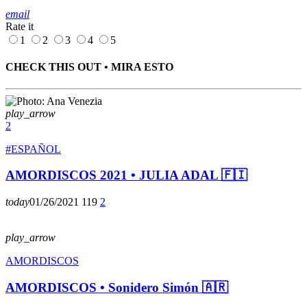
email
Rate it
1
2
3
4
5
CHECK THIS OUT • MIRA ESTO
play_arrow
2
#ESPAÑOL
AMORDISCOS 2021 • JULIA ADAL 🇫🇮
today
01/26/2021
119
2
play_arrow
AMORDISCOS
AMORDISCOS • Sonidero Simón 🇦🇷