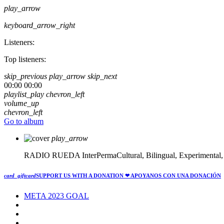
play_arrow
keyboard_arrow_right
Listeners:
Top listeners:
skip_previous
play_arrow
skip_next
00:00
00:00
playlist_play
chevron_left
volume_up
chevron_left
Go to album
play_arrow
RADIO RUEDA
InterPermaCultural, Bilingual, Experimental
card_giftcard
SUPPORT US WITH A DONATION
❤ APOYANOS CON UNA DONACIÓN
META 2023 GOAL