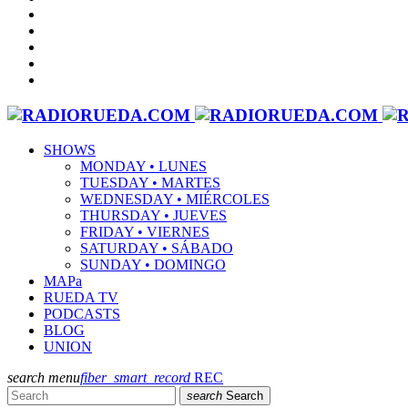
SHOWS
MONDAY • LUNES
TUESDAY • MARTES
WEDNESDAY • MIÉRCOLES
THURSDAY • JUEVES
FRIDAY • VIERNES
SATURDAY • SÁBADO
SUNDAY • DOMINGO
MAPa
RUEDA TV
PODCASTS
BLOG
UNION
search
menu
fiber_smart_record
REC
search
Search