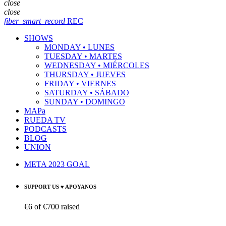
close
close
fiber_smart_record
REC
SHOWS
MONDAY • LUNES
TUESDAY • MARTES
WEDNESDAY • MIÉRCOLES
THURSDAY • JUEVES
FRIDAY • VIERNES
SATURDAY • SÁBADO
SUNDAY • DOMINGO
MAPa
RUEDA TV
PODCASTS
BLOG
UNION
META 2023 GOAL
SUPPORT US ♥ APOYANOS
€6
of
€700
raised