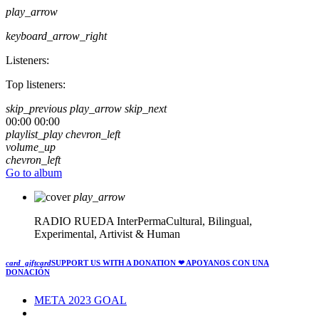
play_arrow
keyboard_arrow_right
Listeners:
Top listeners:
skip_previous
play_arrow
skip_next
00:00
00:00
playlist_play
chevron_left
volume_up
chevron_left
Go to album
play_arrow
RADIO RUEDA
InterPermaCultural, Bilingual,
Experimental, Artivist & Human
card_giftcard
SUPPORT US WITH A DONATION
❤ APOYANOS CON UNA
DONACIÓN
META 2023 GOAL