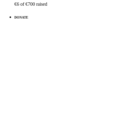
€6
of
€700
raised
DONATE