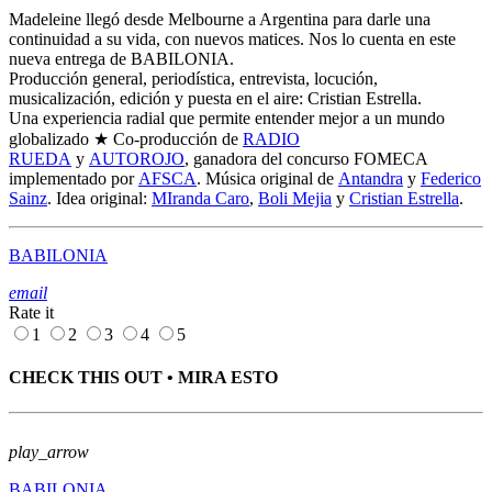
Madeleine llegó desde Melbourne a Argentina para darle una
continuidad a su vida, con nuevos matices. Nos lo cuenta en este
nueva entrega de BABILONIA.
Producción general, periodística, entrevista, locución,
musicalización, edición y puesta en el aire: Cristian Estrella.
​Una experiencia radial que permite entender mejor a un mundo
globalizado ★ Co-producción de
RADIO
RUEDA
y
AUTOROJO
, ganadora del concurso FOMECA
implementado por
AFSCA
. Música original de
Antandra
y
Federico
Sainz
. Idea original:
MIranda Caro
,
Boli Mejia
y
Cristian Estrella
.
BABILONIA
email
Rate it
1
2
3
4
5
CHECK THIS OUT • MIRA ESTO
play_arrow
BABILONIA