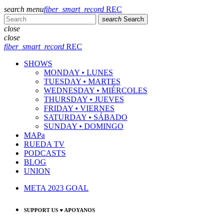
search
menu
fiber_smart_record
REC
search
Search
close
close
fiber_smart_record
REC
SHOWS
MONDAY • LUNES
TUESDAY • MARTES
WEDNESDAY • MIÉRCOLES
THURSDAY • JUEVES
FRIDAY • VIERNES
SATURDAY • SÁBADO
SUNDAY • DOMINGO
MAPa
RUEDA TV
PODCASTS
BLOG
UNION
META 2023 GOAL
SUPPORT US ♥ APOYANOS