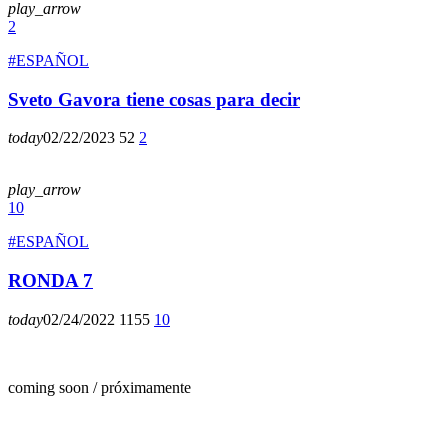
play_arrow
2
#ESPAÑOL
Sveto Gavora tiene cosas para decir
today
02/22/2023
52
2
play_arrow
10
#ESPAÑOL
RONDA 7
today
02/24/2022
1155
10
coming soon / próximamente