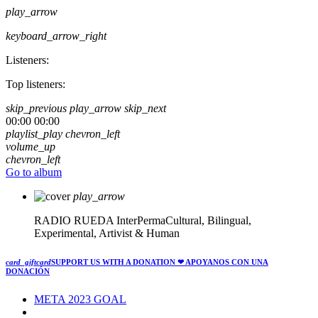
play_arrow
keyboard_arrow_right
Listeners:
Top listeners:
skip_previous
play_arrow
skip_next
00:00
00:00
playlist_play
chevron_left
volume_up
chevron_left
Go to album
play_arrow
RADIO RUEDA
InterPermaCultural, Bilingual,
Experimental, Artivist & Human
card_giftcard
SUPPORT US WITH A DONATION
❤ APOYANOS CON UNA
DONACIÓN
META 2023 GOAL