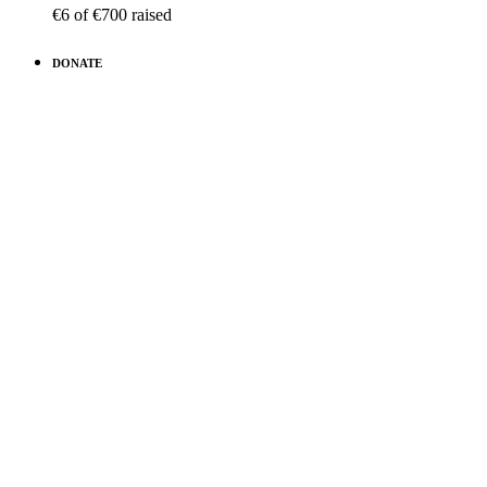
€6
of
€700
raised
DONATE