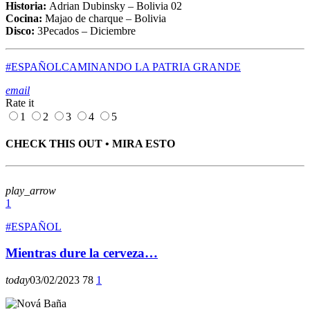
Historia:
Adrian Dubinsky – Bolivia 02
Cocina:
Majao de charque – Bolivia
Disco:
3Pecados – Diciembre
#ESPAÑOL
CAMINANDO LA PATRIA GRANDE
email
Rate it
1
2
3
4
5
CHECK THIS OUT • MIRA ESTO
play_arrow
1
#ESPAÑOL
Mientras dure la cerveza…
today
03/02/2023
78
1