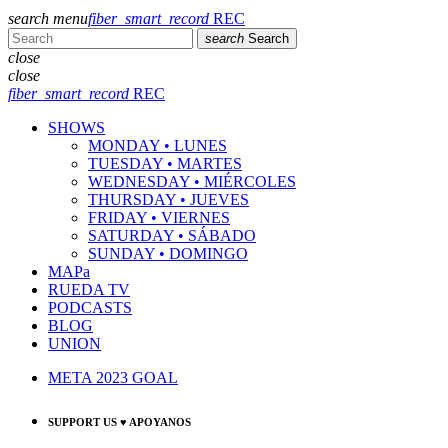
search
menu
fiber_smart_record
REC
search
Search
close
close
fiber_smart_record
REC
SHOWS
MONDAY • LUNES
TUESDAY • MARTES
WEDNESDAY • MIÉRCOLES
THURSDAY • JUEVES
FRIDAY • VIERNES
SATURDAY • SÁBADO
SUNDAY • DOMINGO
MAPa
RUEDA TV
PODCASTS
BLOG
UNION
META 2023 GOAL
SUPPORT US ♥ APOYANOS