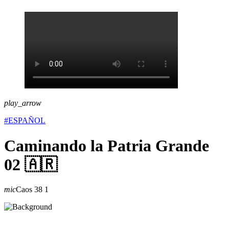
play_arrow
#ESPAÑOL
Caminando la Patria Grande
02 🇦🇷
mic
Caos
38
1