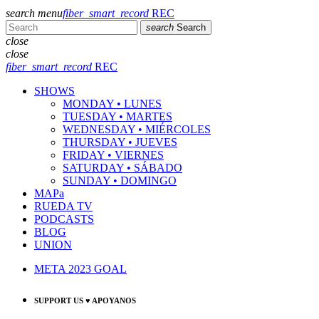
search
menu
fiber_smart_record
REC
search
Search
close
close
fiber_smart_record
REC
SHOWS
MONDAY • LUNES
TUESDAY • MARTES
WEDNESDAY • MIÉRCOLES
THURSDAY • JUEVES
FRIDAY • VIERNES
SATURDAY • SÁBADO
SUNDAY • DOMINGO
MAPa
RUEDA TV
PODCASTS
BLOG
UNION
META 2023 GOAL
SUPPORT US ♥ APOYANOS