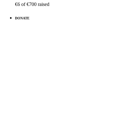
€6
of
€700
raised
DONATE