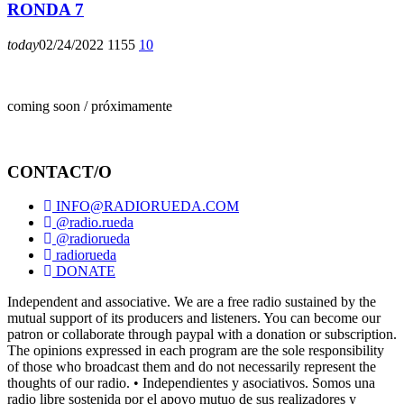
RONDA 7
today
02/24/2022
1155
10
coming soon / próximamente
CONTACT/O
INFO@RADIORUEDA.COM
@radio.rueda
@radiorueda
radiorueda
DONATE
Independent and associative. We are a free radio sustained by the
mutual support of its producers and listeners. You can become our
patron or collaborate through paypal with a donation or subscription.
The opinions expressed in each program are the sole responsibility
of those who broadcast them and do not necessarily represent the
thoughts of our radio. • Independientes y asociativos. Somos una
radio libre sostenida por el apoyo mutuo de sus realizadores y