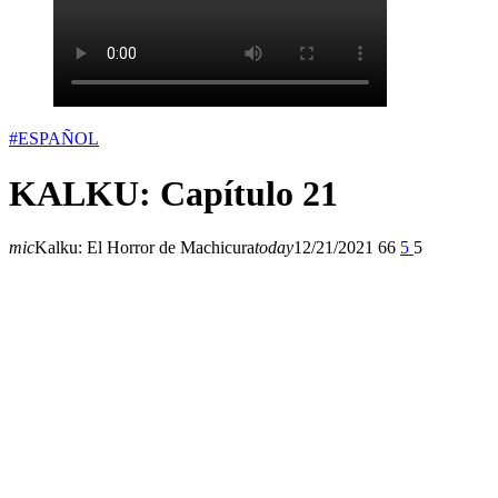
#ESPAÑOL
KALKU: Capítulo 21
mic
Kalku: El Horror de Machicura
today
12/21/2021
66
5
5