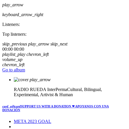
play_arrow
keyboard_arrow_right
Listeners:
Top listeners:
skip_previous
play_arrow
skip_next
00:00
00:00
playlist_play
chevron_left
volume_up
chevron_left
Go to album
play_arrow
RADIO RUEDA
InterPermaCultural, Bilingual,
Experimental, Artivist & Human
card_giftcard
SUPPORT US WITH A DONATION
❤ APOYANOS CON UNA
DONACIÓN
META 2023 GOAL