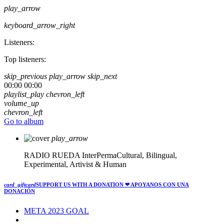
play_arrow
keyboard_arrow_right
Listeners:
Top listeners:
skip_previous
play_arrow
skip_next
00:00
00:00
playlist_play
chevron_left
volume_up
chevron_left
Go to album
play_arrow
RADIO RUEDA
InterPermaCultural, Bilingual,
Experimental, Artivist & Human
card_giftcard
SUPPORT US WITH A DONATION
❤ APOYANOS CON UNA
DONACIÓN
META 2023 GOAL