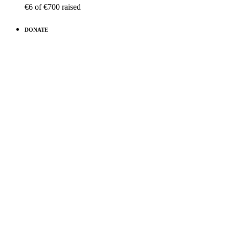
€6
of
€700
raised
DONATE