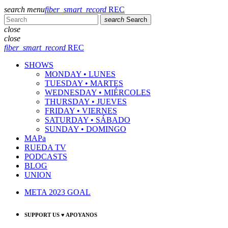
search
menu
fiber_smart_record
REC
search
Search
close
close
fiber_smart_record
REC
SHOWS
MONDAY • LUNES
TUESDAY • MARTES
WEDNESDAY • MIÉRCOLES
THURSDAY • JUEVES
FRIDAY • VIERNES
SATURDAY • SÁBADO
SUNDAY • DOMINGO
MAPa
RUEDA TV
PODCASTS
BLOG
UNION
META 2023 GOAL
SUPPORT US ♥ APOYANOS