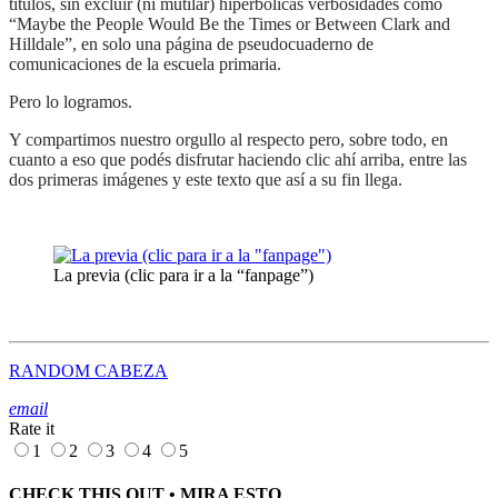
títulos, sin excluir (ni mutilar) hiperbólicas verbosidades como
“Maybe the People Would Be the Times or Between Clark and
Hilldale”, en solo una página de pseudocuaderno de
comunicaciones de la escuela primaria.
Pero lo logramos.
Y compartimos nuestro orgullo al respecto pero, sobre todo, en
cuanto a eso que podés disfrutar haciendo clic ahí arriba, entre las
dos primeras imágenes y este texto que así a su fin llega.
La previa (clic para ir a la “fanpage”)
RANDOM CABEZA
email
Rate it
1
2
3
4
5
CHECK THIS OUT • MIRA ESTO