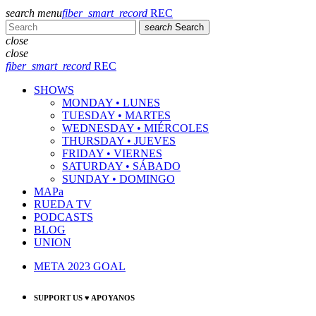
search
menu
fiber_smart_record
REC
search
Search
close
close
fiber_smart_record
REC
SHOWS
MONDAY • LUNES
TUESDAY • MARTES
WEDNESDAY • MIÉRCOLES
THURSDAY • JUEVES
FRIDAY • VIERNES
SATURDAY • SÁBADO
SUNDAY • DOMINGO
MAPa
RUEDA TV
PODCASTS
BLOG
UNION
META 2023 GOAL
SUPPORT US ♥ APOYANOS