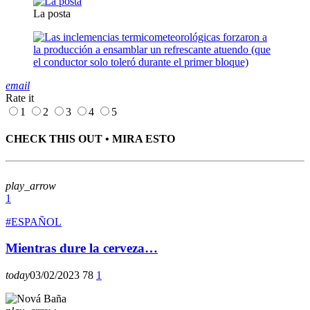
La posta
email
Rate it
1
2
3
4
5
CHECK THIS OUT • MIRA ESTO
play_arrow
1
#ESPAÑOL
Mientras dure la cerveza…
today
03/02/2023
78
1