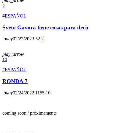
play_arrow
2
#ESPAÑOL
Sveto Gavora tiene cosas para decir
today
02/22/2023
52
2
play_arrow
10
#ESPAÑOL
RONDA 7
today
02/24/2022
1155
10
coming soon / próximamente