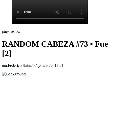
play_arrow
RANDOM CABEZA #73 • Fue
[2]
mic
Federico Sainz
today
02/20/2017
21