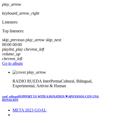
play_arrow
keyboard_arrow_right
Listeners:
Top listeners:
skip_previous
play_arrow
skip_next
00:00
00:00
playlist_play
chevron_left
volume_up
chevron_left
Go to album
play_arrow
RADIO RUEDA
InterPermaCultural, Bilingual,
Experimental, Artivist & Human
card_giftcard
SUPPORT US WITH A DONATION
❤ APOYANOS CON UNA
DONACIÓN
META 2023 GOAL