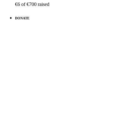
€6
of
€700
raised
DONATE