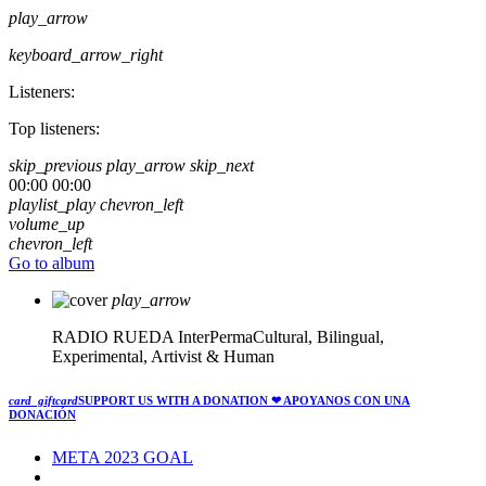
play_arrow
keyboard_arrow_right
Listeners:
Top listeners:
skip_previous
play_arrow
skip_next
00:00
00:00
playlist_play
chevron_left
volume_up
chevron_left
Go to album
play_arrow
RADIO RUEDA
InterPermaCultural, Bilingual,
Experimental, Artivist & Human
card_giftcard
SUPPORT US WITH A DONATION
❤ APOYANOS CON UNA
DONACIÓN
META 2023 GOAL