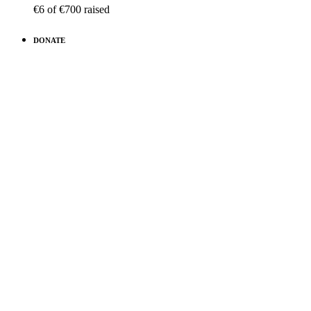
€6
of
€700
raised
DONATE