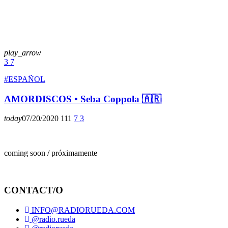
play_arrow
3
7
#ESPAÑOL
AMORDISCOS • Seba Coppola 🇦🇷
today
07/20/2020
111
7
3
coming soon / próximamente
CONTACT/O
INFO@RADIORUEDA.COM
@radio.rueda