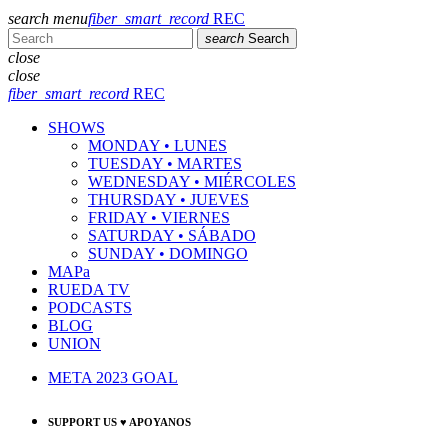
search
menu
fiber_smart_record
REC
search
Search
close
close
fiber_smart_record
REC
SHOWS
MONDAY • LUNES
TUESDAY • MARTES
WEDNESDAY • MIÉRCOLES
THURSDAY • JUEVES
FRIDAY • VIERNES
SATURDAY • SÁBADO
SUNDAY • DOMINGO
MAPa
RUEDA TV
PODCASTS
BLOG
UNION
META 2023 GOAL
SUPPORT US ♥ APOYANOS