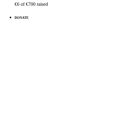
€6
of
€700
raised
DONATE