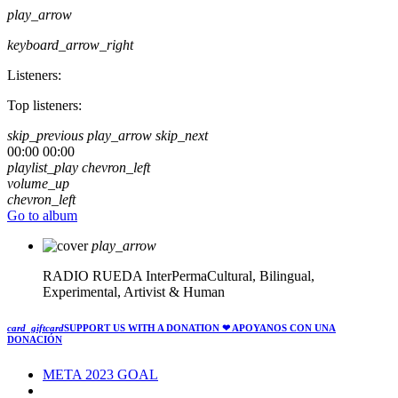
play_arrow
keyboard_arrow_right
Listeners:
Top listeners:
skip_previous
play_arrow
skip_next
00:00
00:00
playlist_play
chevron_left
volume_up
chevron_left
Go to album
play_arrow
RADIO RUEDA
InterPermaCultural, Bilingual,
Experimental, Artivist & Human
card_giftcard
SUPPORT US WITH A DONATION
❤ APOYANOS CON UNA
DONACIÓN
META 2023 GOAL