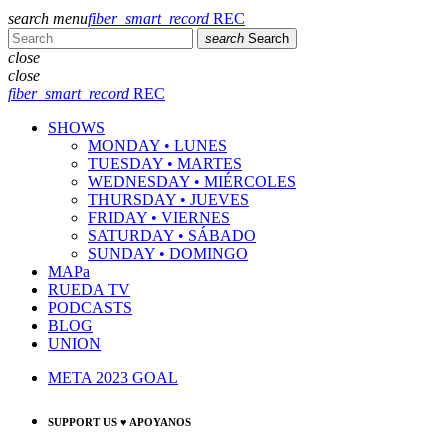
search
menu
fiber_smart_record
REC
search
Search
close
close
fiber_smart_record
REC
SHOWS
MONDAY • LUNES
TUESDAY • MARTES
WEDNESDAY • MIÉRCOLES
THURSDAY • JUEVES
FRIDAY • VIERNES
SATURDAY • SÁBADO
SUNDAY • DOMINGO
MAPa
RUEDA TV
PODCASTS
BLOG
UNION
META 2023 GOAL
SUPPORT US ♥ APOYANOS