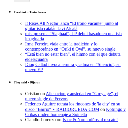
Fresh ink • Tinta fresca
It Rises All Nectar lanza “El trono vacante” junto al
guitarrista catalán Javi Alcalá
misi presenta “Slagbaai”, LP debut basado en una isla
imaginaria
Irma Ferreira viaja entre la tradición y lo
contemporáneo en “Oríkì ti Oyá”, su nuevo single
“Está bien no estar bien”, el himno con el que debuta
eldelacuadra
Diog Caltad invoca ternura y calma en “Silencio”, su
nuevo EP
They said • Dijeron
Cristian
on
Alienación y ansiedad en “Grey age”, el
nuevo single de Fervors
Federico Aguirre retrata los rincones de 'la city' en su
disco "Barrio" ⋆ RADIORUEDA.COM
on
Kotringo y
Cribas rinden homenaje a Spinetta
Claudio Lorenzo
on
Isaac & Nora: niños al rescate!