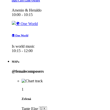
🇦🇷 Caos Lado Oscuro
Arsenio & Heraldo
10:00 - 10:15
🌍 One World
Is world music
10:15 - 12:00
MAPa
@femalecomposers
1
Zelená
Tante Elze 🇸🇰