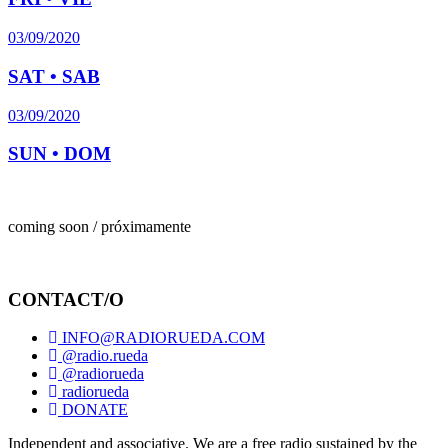
03/09/2020
SAT • SAB
03/09/2020
SUN • DOM
coming soon / próximamente
CONTACT/O
INFO@RADIORUEDA.COM
@radio.rueda
@radiorueda
radiorueda
DONATE
Independent and associative. We are a free radio sustained by the