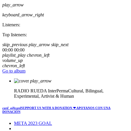
play_arrow
keyboard_arrow_right
Listeners:
Top listeners:
skip_previous
play_arrow
skip_next
00:00
00:00
playlist_play
chevron_left
volume_up
chevron_left
Go to album
play_arrow
RADIO RUEDA
InterPermaCultural, Bilingual,
Experimental, Artivist & Human
card_giftcard
SUPPORT US WITH A DONATION
❤ APOYANOS CON UNA
DONACIÓN
META 2023 GOAL