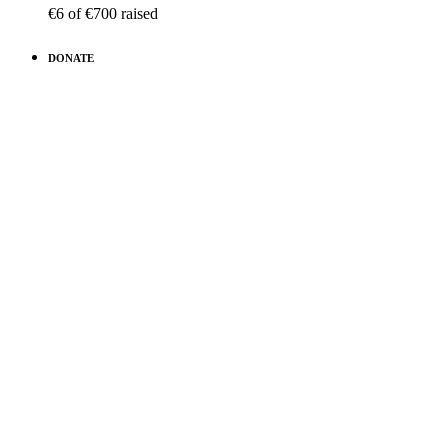
€6
of
€700
raised
DONATE