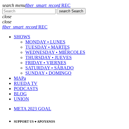
search
menu
fiber_smart_record
REC
search
Search
close
close
fiber_smart_record
REC
SHOWS
MONDAY • LUNES
TUESDAY • MARTES
WEDNESDAY • MIÉRCOLES
THURSDAY • JUEVES
FRIDAY • VIERNES
SATURDAY • SÁBADO
SUNDAY • DOMINGO
MAPa
RUEDA TV
PODCASTS
BLOG
UNION
META 2023 GOAL
SUPPORT US ♥ APOYANOS