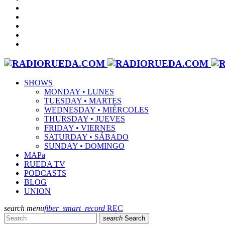
SHOWS
MONDAY • LUNES
TUESDAY • MARTES
WEDNESDAY • MIÉRCOLES
THURSDAY • JUEVES
FRIDAY • VIERNES
SATURDAY • SÁBADO
SUNDAY • DOMINGO
MAPa
RUEDA TV
PODCASTS
BLOG
UNION
search
menu
fiber_smart_record
REC
search
Search