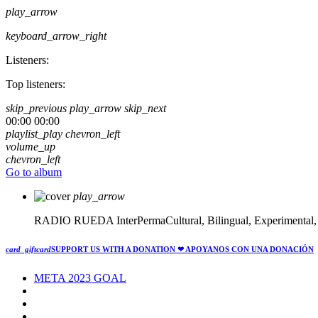
play_arrow
keyboard_arrow_right
Listeners:
Top listeners:
skip_previous
play_arrow
skip_next
00:00
00:00
playlist_play
chevron_left
volume_up
chevron_left
Go to album
play_arrow
RADIO RUEDA
InterPermaCultural, Bilingual, Experimental
card_giftcard
SUPPORT US WITH A DONATION
❤ APOYANOS CON UNA DONACIÓN
META 2023 GOAL