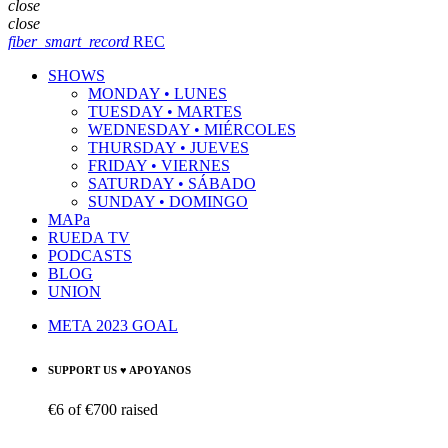
close
close
fiber_smart_record
REC
SHOWS
MONDAY • LUNES
TUESDAY • MARTES
WEDNESDAY • MIÉRCOLES
THURSDAY • JUEVES
FRIDAY • VIERNES
SATURDAY • SÁBADO
SUNDAY • DOMINGO
MAPa
RUEDA TV
PODCASTS
BLOG
UNION
META 2023 GOAL
SUPPORT US ♥ APOYANOS
€6
of
€700
raised