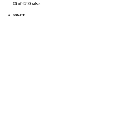
€6
of
€700
raised
DONATE