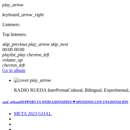
play_arrow
keyboard_arrow_right
Listeners:
Top listeners:
skip_previous
play_arrow
skip_next
00:00
00:00
playlist_play
chevron_left
volume_up
chevron_left
Go to album
play_arrow
RADIO RUEDA
InterPermaCultural, Bilingual, Experimental
card_giftcard
SUPPORT US WITH A DONATION
❤ APOYANOS CON UNA DONACIÓN
META 2023 GOAL