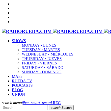
SHOWS
MONDAY • LUNES
TUESDAY • MARTES
WEDNESDAY • MIÉRCOLES
THURSDAY • JUEVES
FRIDAY • VIERNES
SATURDAY • SÁBADO
SUNDAY • DOMINGO
MAPa
RUEDA TV
PODCASTS
BLOG
UNION
search
menu
fiber_smart_record
REC
search
Search