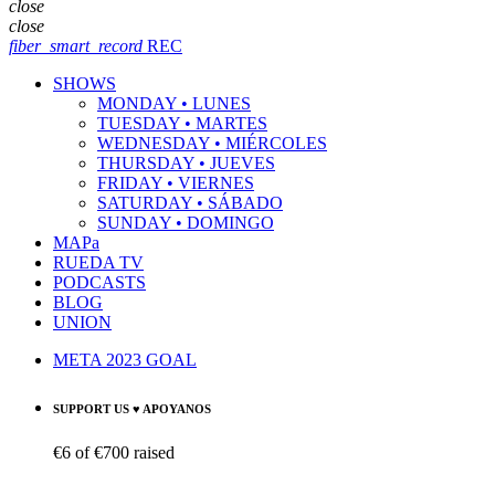
close
close
fiber_smart_record
REC
SHOWS
MONDAY • LUNES
TUESDAY • MARTES
WEDNESDAY • MIÉRCOLES
THURSDAY • JUEVES
FRIDAY • VIERNES
SATURDAY • SÁBADO
SUNDAY • DOMINGO
MAPa
RUEDA TV
PODCASTS
BLOG
UNION
META 2023 GOAL
SUPPORT US ♥ APOYANOS
€6
of
€700
raised