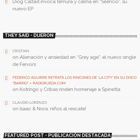
Diog Caltad invoca ternura y calma en “Silencio”, su
nuevo EP
THEY SAID • DIJERON
CRISTIAN
on
Alienación y ansiedad en “Grey age”, el nuevo single
de Fervors
FEDERICO AGUIRRE RETRATA LOS RINCONES DE 'LA CITY' EN SU DISCO
"BARRIO" ⋆ RADIORUEDA.COM
on
Kotringo y Cribas rinden homenaje a Spinetta
CLAUDIO LORENZO
on
Isaac & Nora: niños al rescate!
FEATURED POST • PUBLICACIÓN DESTACADA