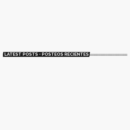
NEWS / NOTICIAS
El dúo chileno Metalengua adelanta su
primer LP con el single “La Mantequilla”
today
01/23/2023
6738
1
LATEST POSTS • POSTEOS RECIENTES