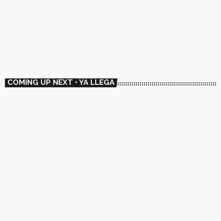
MULTIGENRE
📻 Rotate
07:00 - 10:00
📻 Rotate
COMING UP NEXT • YA LLEGA