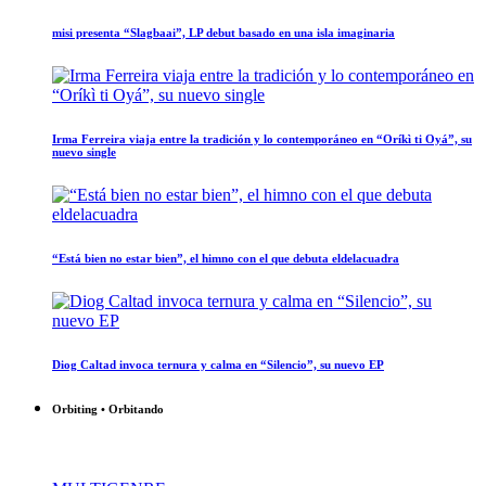
misi presenta “Slagbaai”, LP debut basado en una isla imaginaria
Irma Ferreira viaja entre la tradición y lo contemporáneo en “Oríkì ti Oyá”, su
nuevo single
“Está bien no estar bien”, el himno con el que debuta eldelacuadra
Diog Caltad invoca ternura y calma en “Silencio”, su nuevo EP
Orbiting • Orbitando