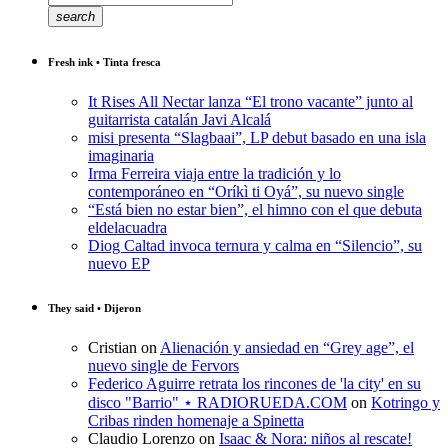
search
Fresh ink • Tinta fresca
It Rises All Nectar lanza “El trono vacante” junto al
guitarrista catalán Javi Alcalá
misi presenta “Slagbaai”, LP debut basado en una isla
imaginaria
Irma Ferreira viaja entre la tradición y lo
contemporáneo en “Oríkì ti Oyá”, su nuevo single
“Está bien no estar bien”, el himno con el que debuta
eldelacuadra
Diog Caltad invoca ternura y calma en “Silencio”, su
nuevo EP
They said • Dijeron
Cristian
on
Alienación y ansiedad en “Grey age”, el
nuevo single de Fervors
Federico Aguirre retrata los rincones de 'la city' en su
disco "Barrio" ⋆ RADIORUEDA.COM
on
Kotringo y
Cribas rinden homenaje a Spinetta
Claudio Lorenzo
on
Isaac & Nora: niños al rescate!