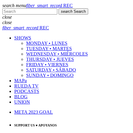
search
menu
fiber_smart_record
REC
search
Search
close
close
fiber_smart_record
REC
SHOWS
MONDAY • LUNES
TUESDAY • MARTES
WEDNESDAY • MIÉRCOLES
THURSDAY • JUEVES
FRIDAY • VIERNES
SATURDAY • SÁBADO
SUNDAY • DOMINGO
MAPa
RUEDA TV
PODCASTS
BLOG
UNION
META 2023 GOAL
SUPPORT US ♥ APOYANOS