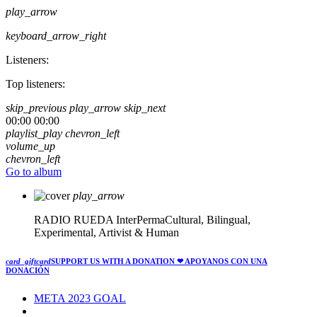
play_arrow
keyboard_arrow_right
Listeners:
Top listeners:
skip_previous
play_arrow
skip_next
00:00
00:00
playlist_play
chevron_left
volume_up
chevron_left
Go to album
play_arrow
RADIO RUEDA
InterPermaCultural, Bilingual,
Experimental, Artivist & Human
card_giftcard
SUPPORT US WITH A DONATION
❤ APOYANOS CON UNA
DONACIÓN
META 2023 GOAL