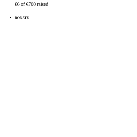
€6
of
€700
raised
DONATE