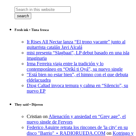
search
Fresh ink • Tinta fresca
It Rises All Nectar lanza “El trono vacante” junto al
guitarrista catalán Javi Alcalá
misi presenta “Slagbaai”, LP debut basado en una isla
imaginaria
Irma Ferreira viaja entre la tradición y lo
contemporáneo en “Oríkì ti Oyá”, su nuevo single
“Está bien no estar bien”, el himno con el que debuta
eldelacuadra
Diog Caltad invoca ternura y calma en “Silencio”, su
nuevo EP
They said • Dijeron
Cristian
on
Alienación y ansiedad en “Grey age”, el
nuevo single de Fervors
Federico Aguirre retrata los rincones de 'la city' en su
disco "Barrio" ⋆ RADIORUEDA.COM
on
Kotringo y