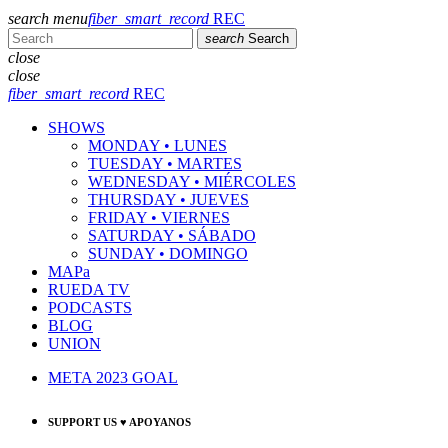
search
menu
fiber_smart_record
REC
search
Search
close
close
fiber_smart_record
REC
SHOWS
MONDAY • LUNES
TUESDAY • MARTES
WEDNESDAY • MIÉRCOLES
THURSDAY • JUEVES
FRIDAY • VIERNES
SATURDAY • SÁBADO
SUNDAY • DOMINGO
MAPa
RUEDA TV
PODCASTS
BLOG
UNION
META 2023 GOAL
SUPPORT US ♥ APOYANOS