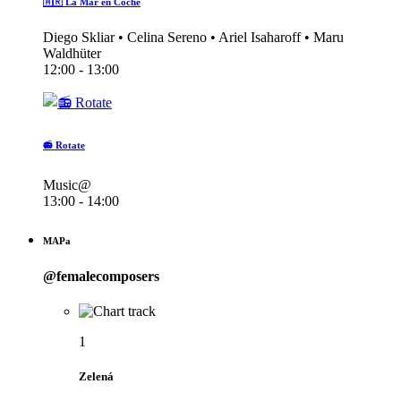
🇦🇷 La Mar en Coche
Diego Skliar • Celina Sereno • Ariel Isaharoff • Maru
Waldhüter
12:00 - 13:00
📻 Rotate
Music@
13:00 - 14:00
MAPa
@femalecomposers
1
Zelená