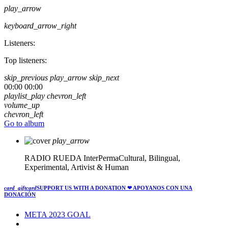
play_arrow
keyboard_arrow_right
Listeners:
Top listeners:
skip_previous
play_arrow
skip_next
00:00
00:00
playlist_play
chevron_left
volume_up
chevron_left
Go to album
play_arrow
RADIO RUEDA
InterPermaCultural, Bilingual,
Experimental, Artivist & Human
card_giftcard
SUPPORT US WITH A DONATION
❤ APOYANOS CON UNA
DONACIÓN
META 2023 GOAL