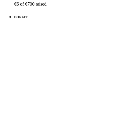
€6
of
€700
raised
DONATE