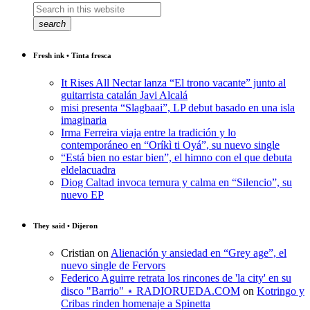
search
Fresh ink • Tinta fresca
It Rises All Nectar lanza “El trono vacante” junto al
guitarrista catalán Javi Alcalá
misi presenta “Slagbaai”, LP debut basado en una isla
imaginaria
Irma Ferreira viaja entre la tradición y lo
contemporáneo en “Oríkì ti Oyá”, su nuevo single
“Está bien no estar bien”, el himno con el que debuta
eldelacuadra
Diog Caltad invoca ternura y calma en “Silencio”, su
nuevo EP
They said • Dijeron
Cristian
on
Alienación y ansiedad en “Grey age”, el
nuevo single de Fervors
Federico Aguirre retrata los rincones de 'la city' en su
disco "Barrio" ⋆ RADIORUEDA.COM
on
Kotringo y
Cribas rinden homenaje a Spinetta