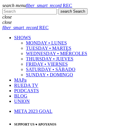
search
menu
fiber_smart_record
REC
search
Search
close
close
fiber_smart_record
REC
SHOWS
MONDAY • LUNES
TUESDAY • MARTES
WEDNESDAY • MIÉRCOLES
THURSDAY • JUEVES
FRIDAY • VIERNES
SATURDAY • SÁBADO
SUNDAY • DOMINGO
MAPa
RUEDA TV
PODCASTS
BLOG
UNION
META 2023 GOAL
SUPPORT US ♥ APOYANOS