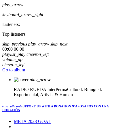
play_arrow
keyboard_arrow_right
Listeners:
Top listeners:
skip_previous
play_arrow
skip_next
00:00
00:00
playlist_play
chevron_left
volume_up
chevron_left
Go to album
play_arrow
RADIO RUEDA
InterPermaCultural, Bilingual,
Experimental, Artivist & Human
card_giftcard
SUPPORT US WITH A DONATION
❤ APOYANOS CON UNA
DONACIÓN
META 2023 GOAL