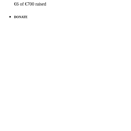
€6
of
€700
raised
DONATE