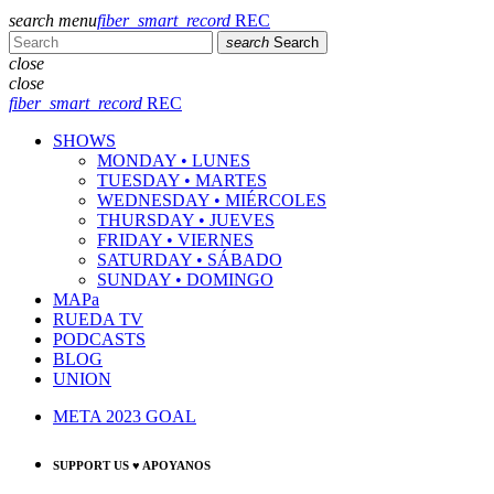
search
menu
fiber_smart_record
REC
search
Search
close
close
fiber_smart_record
REC
SHOWS
MONDAY • LUNES
TUESDAY • MARTES
WEDNESDAY • MIÉRCOLES
THURSDAY • JUEVES
FRIDAY • VIERNES
SATURDAY • SÁBADO
SUNDAY • DOMINGO
MAPa
RUEDA TV
PODCASTS
BLOG
UNION
META 2023 GOAL
SUPPORT US ♥ APOYANOS