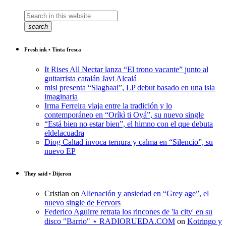
search
Fresh ink • Tinta fresca
It Rises All Nectar lanza “El trono vacante” junto al
guitarrista catalán Javi Alcalá
misi presenta “Slagbaai”, LP debut basado en una isla
imaginaria
Irma Ferreira viaja entre la tradición y lo
contemporáneo en “Oríkì ti Oyá”, su nuevo single
“Está bien no estar bien”, el himno con el que debuta
eldelacuadra
Diog Caltad invoca ternura y calma en “Silencio”, su
nuevo EP
They said • Dijeron
Cristian
on
Alienación y ansiedad en “Grey age”, el
nuevo single de Fervors
Federico Aguirre retrata los rincones de 'la city' en su
disco "Barrio" ⋆ RADIORUEDA.COM
on
Kotringo y