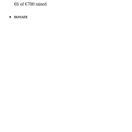
€6
of
€700
raised
DONATE