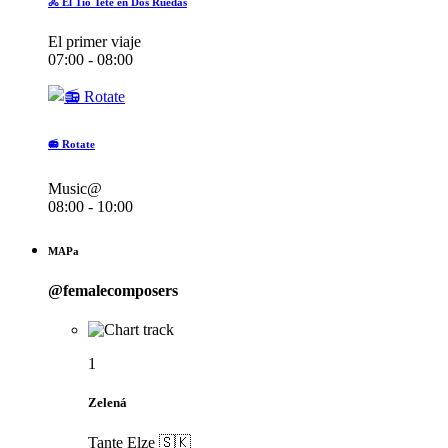
🚴 El Tío Teté en Dos Ruedas
El primer viaje
07:00 - 08:00
📻 Rotate
Music@
08:00 - 10:00
MAPa
@femalecomposers
1
Zelená
Tante Elze 🇸🇰