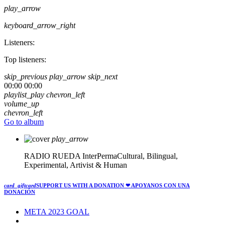
play_arrow
keyboard_arrow_right
Listeners:
Top listeners:
skip_previous
play_arrow
skip_next
00:00
00:00
playlist_play
chevron_left
volume_up
chevron_left
Go to album
play_arrow
RADIO RUEDA
InterPermaCultural, Bilingual,
Experimental, Artivist & Human
card_giftcard
SUPPORT US WITH A DONATION
❤ APOYANOS CON UNA
DONACIÓN
META 2023 GOAL