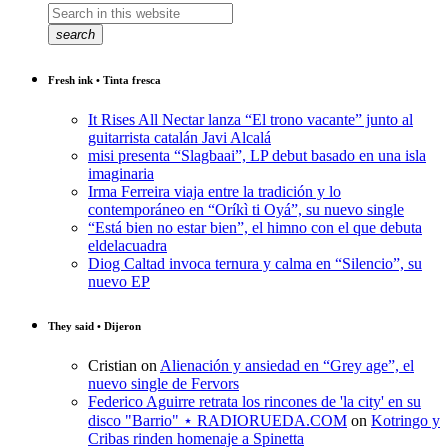
search
Fresh ink • Tinta fresca
It Rises All Nectar lanza “El trono vacante” junto al
guitarrista catalán Javi Alcalá
misi presenta “Slagbaai”, LP debut basado en una isla
imaginaria
Irma Ferreira viaja entre la tradición y lo
contemporáneo en “Oríkì ti Oyá”, su nuevo single
“Está bien no estar bien”, el himno con el que debuta
eldelacuadra
Diog Caltad invoca ternura y calma en “Silencio”, su
nuevo EP
They said • Dijeron
Cristian
on
Alienación y ansiedad en “Grey age”, el
nuevo single de Fervors
Federico Aguirre retrata los rincones de 'la city' en su
disco "Barrio" ⋆ RADIORUEDA.COM
on
Kotringo y
Cribas rinden homenaje a Spinetta