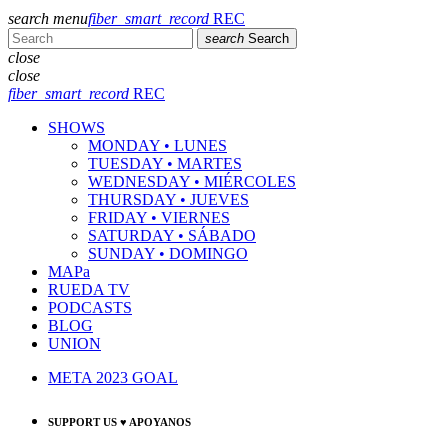
search
menu
fiber_smart_record
REC
search
Search
close
close
fiber_smart_record
REC
SHOWS
MONDAY • LUNES
TUESDAY • MARTES
WEDNESDAY • MIÉRCOLES
THURSDAY • JUEVES
FRIDAY • VIERNES
SATURDAY • SÁBADO
SUNDAY • DOMINGO
MAPa
RUEDA TV
PODCASTS
BLOG
UNION
META 2023 GOAL
SUPPORT US ♥ APOYANOS