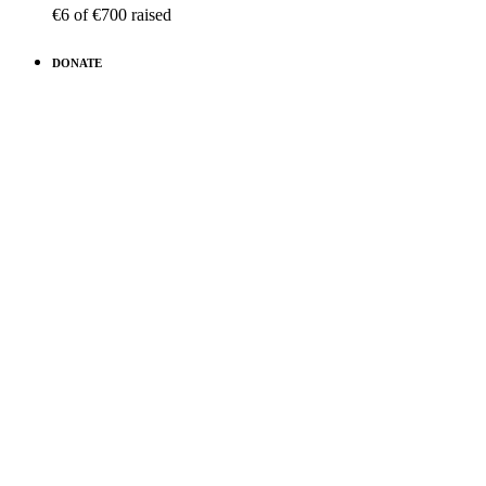
€6
of
€700
raised
DONATE