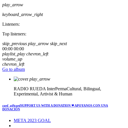
play_arrow
keyboard_arrow_right
Listeners:
Top listeners:
skip_previous
play_arrow
skip_next
00:00
00:00
playlist_play
chevron_left
volume_up
chevron_left
Go to album
play_arrow
RADIO RUEDA
InterPermaCultural, Bilingual,
Experimental, Artivist & Human
card_giftcard
SUPPORT US WITH A DONATION
❤ APOYANOS CON UNA
DONACIÓN
META 2023 GOAL