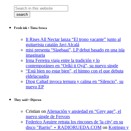
search
Fresh ink • Tinta fresca
It Rises All Nectar lanza “El trono vacante” junto al
guitarrista catalán Javi Alcalá
misi presenta “Slagbaai”, LP debut basado en una isla
imaginaria
Irma Ferreira viaja entre la tradición y lo
contemporáneo en “Oríkì ti Oyá”, su nuevo single
“Está bien no estar bien”, el himno con el que debuta
eldelacuadra
Diog Caltad invoca ternura y calma en “Silencio”, su
nuevo EP
They said • Dijeron
Cristian
on
Alienación y ansiedad en “Grey age”, el
nuevo single de Fervors
Federico Aguirre retrata los rincones de 'la city' en su
disco "Barrio" ⋆ RADIORUEDA.COM
on
Kotringo y