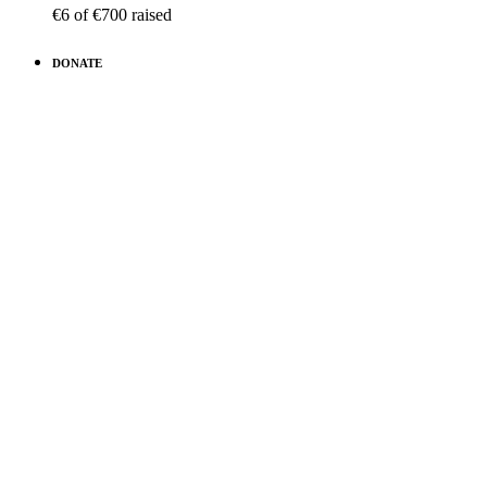
€6
of
€700
raised
DONATE