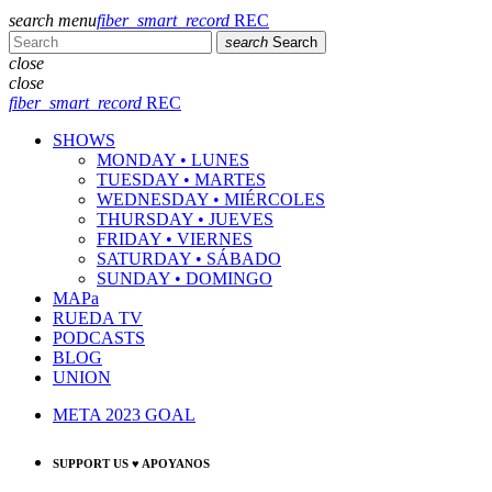
search
menu
fiber_smart_record
REC
search
Search
close
close
fiber_smart_record
REC
SHOWS
MONDAY • LUNES
TUESDAY • MARTES
WEDNESDAY • MIÉRCOLES
THURSDAY • JUEVES
FRIDAY • VIERNES
SATURDAY • SÁBADO
SUNDAY • DOMINGO
MAPa
RUEDA TV
PODCASTS
BLOG
UNION
META 2023 GOAL
SUPPORT US ♥ APOYANOS