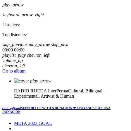
play_arrow
keyboard_arrow_right
Listeners:
Top listeners:
skip_previous
play_arrow
skip_next
00:00
00:00
playlist_play
chevron_left
volume_up
chevron_left
Go to album
play_arrow
RADIO RUEDA
InterPermaCultural, Bilingual,
Experimental, Artivist & Human
card_giftcard
SUPPORT US WITH A DONATION
❤ APOYANOS CON UNA
DONACIÓN
META 2023 GOAL