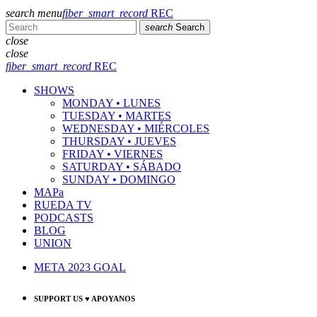
search
menu
fiber_smart_record
REC
search
Search
close
close
fiber_smart_record
REC
SHOWS
MONDAY • LUNES
TUESDAY • MARTES
WEDNESDAY • MIÉRCOLES
THURSDAY • JUEVES
FRIDAY • VIERNES
SATURDAY • SÁBADO
SUNDAY • DOMINGO
MAPa
RUEDA TV
PODCASTS
BLOG
UNION
META 2023 GOAL
SUPPORT US ♥ APOYANOS