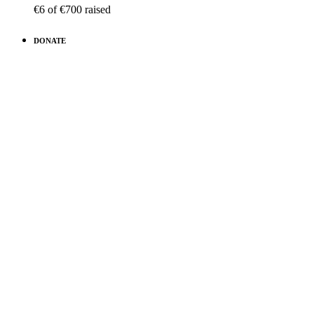
€6
of
€700
raised
DONATE