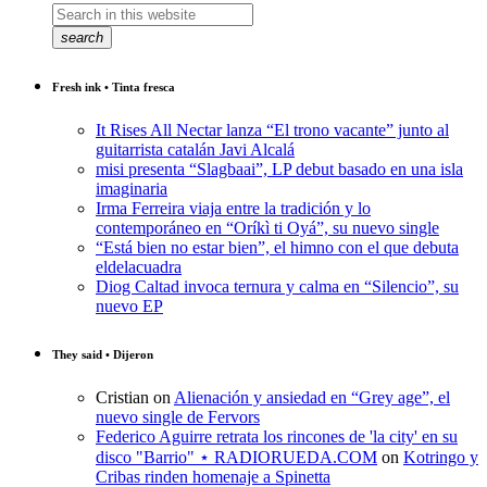
search
Fresh ink • Tinta fresca
It Rises All Nectar lanza “El trono vacante” junto al
guitarrista catalán Javi Alcalá
misi presenta “Slagbaai”, LP debut basado en una isla
imaginaria
Irma Ferreira viaja entre la tradición y lo
contemporáneo en “Oríkì ti Oyá”, su nuevo single
“Está bien no estar bien”, el himno con el que debuta
eldelacuadra
Diog Caltad invoca ternura y calma en “Silencio”, su
nuevo EP
They said • Dijeron
Cristian
on
Alienación y ansiedad en “Grey age”, el
nuevo single de Fervors
Federico Aguirre retrata los rincones de 'la city' en su
disco "Barrio" ⋆ RADIORUEDA.COM
on
Kotringo y
Cribas rinden homenaje a Spinetta