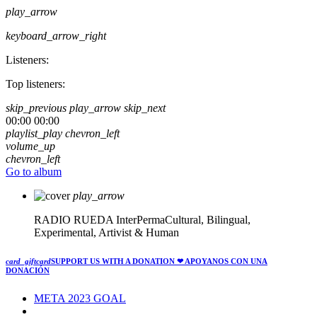
play_arrow
keyboard_arrow_right
Listeners:
Top listeners:
skip_previous
play_arrow
skip_next
00:00
00:00
playlist_play
chevron_left
volume_up
chevron_left
Go to album
play_arrow
RADIO RUEDA
InterPermaCultural, Bilingual,
Experimental, Artivist & Human
card_giftcard
SUPPORT US WITH A DONATION
❤ APOYANOS CON UNA
DONACIÓN
META 2023 GOAL