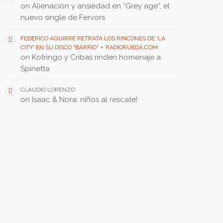
on
Alienación y ansiedad en “Grey age”, el
nuevo single de Fervors
FEDERICO AGUIRRE RETRATA LOS RINCONES DE 'LA
CITY' EN SU DISCO "BARRIO" ⋆ RADIORUEDA.COM
on
Kotringo y Cribas rinden homenaje a
Spinetta
CLAUDIO LORENZO
on
Isaac & Nora: niños al rescate!
FEATURED POST • PUBLICACIÓN DESTACADA
insert_link