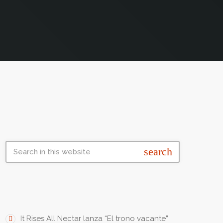
SEARCH • BUSCAR
search
FRESH INK • TINTA FRESCA
It Rises All Nectar lanza “El trono vacante”