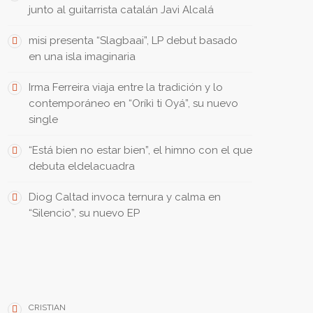
junto al guitarrista catalán Javi Alcalá
misi presenta “Slagbaai”, LP debut basado
en una isla imaginaria
Irma Ferreira viaja entre la tradición y lo
contemporáneo en “Oríkì ti Oyá”, su nuevo
single
“Está bien no estar bien”, el himno con el que
debuta eldelacuadra
Diog Caltad invoca ternura y calma en
“Silencio”, su nuevo EP
THEY SAID • DIJERON
CRISTIAN