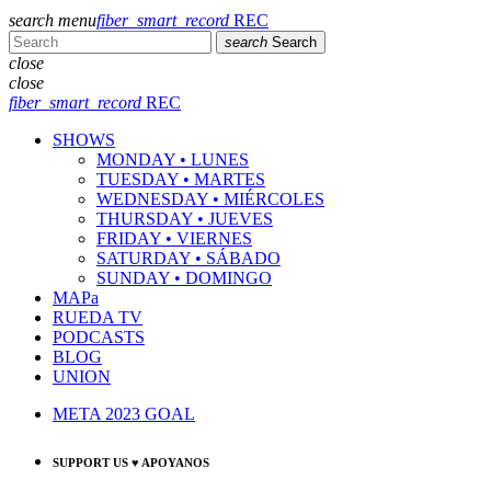
search
menu
fiber_smart_record
REC
search
Search
close
close
fiber_smart_record
REC
SHOWS
MONDAY • LUNES
TUESDAY • MARTES
WEDNESDAY • MIÉRCOLES
THURSDAY • JUEVES
FRIDAY • VIERNES
SATURDAY • SÁBADO
SUNDAY • DOMINGO
MAPa
RUEDA TV
PODCASTS
BLOG
UNION
META 2023 GOAL
SUPPORT US ♥ APOYANOS