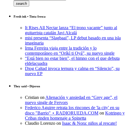
search
Fresh ink • Tinta fresca
It Rises All Nectar lanza “El trono vacante” junto al
guitarrista catalán Javi Alcalá
misi presenta “Slagbaai”, LP debut basado en una isla
imaginaria
Irma Ferreira viaja entre la tradición y lo
contemporáneo en “Oríkì ti Oyá”, su nuevo single
“Está bien no estar bien”, el himno con el que debuta
eldelacuadra
Diog Caltad invoca ternura y calma en “Silencio”, su
nuevo EP
They said • Dijeron
Cristian
on
Alienación y ansiedad en “Grey age”, el
nuevo single de Fervors
Federico Aguirre retrata los rincones de 'la city' en su
disco "Barrio" ⋆ RADIORUEDA.COM
on
Kotringo y
Cribas rinden homenaje a Spinetta
Claudio Lorenzo
on
Isaac & Nora: niños al rescate!