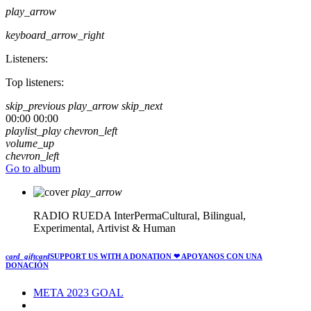
play_arrow
keyboard_arrow_right
Listeners:
Top listeners:
skip_previous
play_arrow
skip_next
00:00
00:00
playlist_play
chevron_left
volume_up
chevron_left
Go to album
play_arrow
RADIO RUEDA
InterPermaCultural, Bilingual,
Experimental, Artivist & Human
card_giftcard
SUPPORT US WITH A DONATION
❤ APOYANOS CON UNA
DONACIÓN
META 2023 GOAL