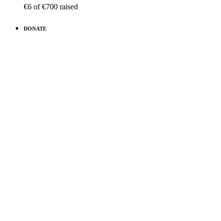
€6
of
€700
raised
DONATE