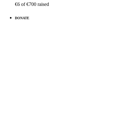
€6
of
€700
raised
DONATE