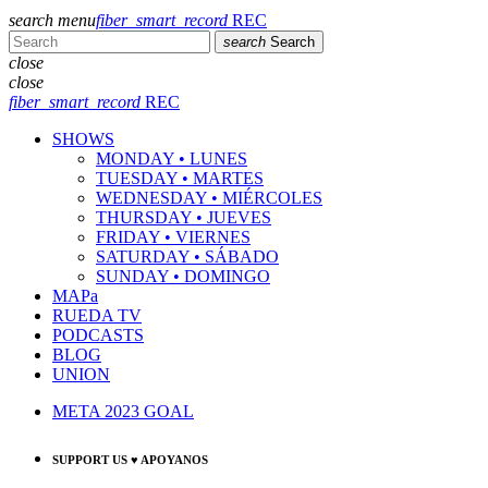
search
menu
fiber_smart_record
REC
search
Search
close
close
fiber_smart_record
REC
SHOWS
MONDAY • LUNES
TUESDAY • MARTES
WEDNESDAY • MIÉRCOLES
THURSDAY • JUEVES
FRIDAY • VIERNES
SATURDAY • SÁBADO
SUNDAY • DOMINGO
MAPa
RUEDA TV
PODCASTS
BLOG
UNION
META 2023 GOAL
SUPPORT US ♥ APOYANOS