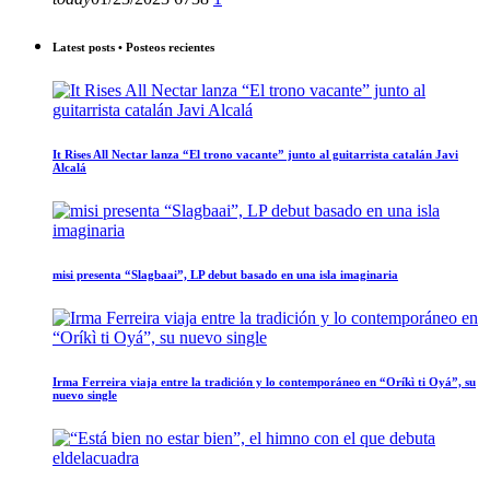
Latest posts • Posteos recientes
It Rises All Nectar lanza “El trono vacante” junto al guitarrista catalán Javi
Alcalá
misi presenta “Slagbaai”, LP debut basado en una isla imaginaria
Irma Ferreira viaja entre la tradición y lo contemporáneo en “Oríkì ti Oyá”, su
nuevo single