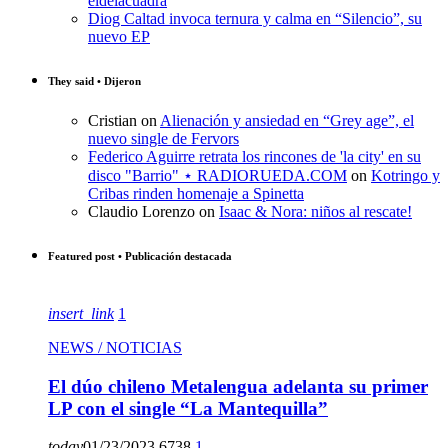
eldelacuadra
Diog Caltad invoca ternura y calma en “Silencio”, su
nuevo EP
They said • Dijeron
Cristian
on
Alienación y ansiedad en “Grey age”, el
nuevo single de Fervors
Federico Aguirre retrata los rincones de 'la city' en su
disco "Barrio" ⋆ RADIORUEDA.COM
on
Kotringo y
Cribas rinden homenaje a Spinetta
Claudio Lorenzo
on
Isaac & Nora: niños al rescate!
Featured post • Publicación destacada
insert_link
1
NEWS / NOTICIAS
El dúo chileno Metalengua adelanta su primer
LP con el single “La Mantequilla”
today
01/23/2023
6738
1