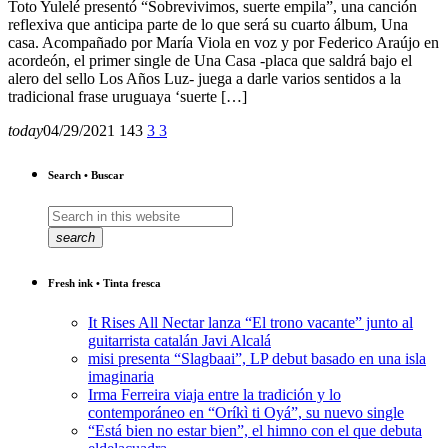
Toto Yulelé presentó “Sobrevivimos, suerte empila”, una canción
reflexiva que anticipa parte de lo que será su cuarto álbum, Una
casa. Acompañado por María Viola en voz y por Federico Araújo en
acordeón, el primer single de Una Casa -placa que saldrá bajo el
alero del sello Los Años Luz- juega a darle varios sentidos a la
tradicional frase uruguaya ‘suerte […]
today
04/29/2021
143
3
3
Search • Buscar
search
Fresh ink • Tinta fresca
It Rises All Nectar lanza “El trono vacante” junto al
guitarrista catalán Javi Alcalá
misi presenta “Slagbaai”, LP debut basado en una isla
imaginaria
Irma Ferreira viaja entre la tradición y lo
contemporáneo en “Oríkì ti Oyá”, su nuevo single
“Está bien no estar bien”, el himno con el que debuta