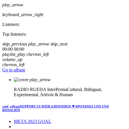
play_arrow
keyboard_arrow_right
Listeners:
Top listeners:
skip_previous
play_arrow
skip_next
00:00
00:00
playlist_play
chevron_left
volume_up
chevron_left
Go to album
play_arrow
RADIO RUEDA
InterPermaCultural, Bilingual,
Experimental, Artivist & Human
card_giftcard
SUPPORT US WITH A DONATION
❤ APOYANOS CON UNA
DONACIÓN
META 2023 GOAL