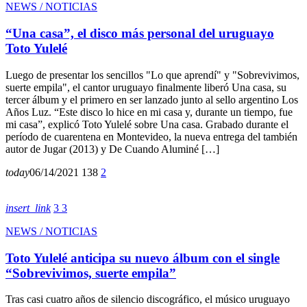
NEWS / NOTICIAS
“Una casa”, el disco más personal del uruguayo
Toto Yulelé
Luego de presentar los sencillos "Lo que aprendí" y "Sobrevivimos,
suerte empila", el cantor uruguayo finalmente liberó Una casa, su
tercer álbum y el primero en ser lanzado junto al sello argentino Los
Años Luz. “Este disco lo hice en mi casa y, durante un tiempo, fue
mi casa”, explicó Toto Yulelé sobre Una casa. Grabado durante el
período de cuarentena en Montevideo, la nueva entrega del también
autor de Jugar (2013) y De Cuando Aluminé […]
today
06/14/2021
138
2
insert_link
3
3
NEWS / NOTICIAS
Toto Yulelé anticipa su nuevo álbum con el single
“Sobrevivimos, suerte empila”
Tras casi cuatro años de silencio discográfico, el músico uruguayo