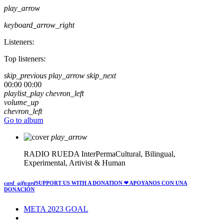
play_arrow
keyboard_arrow_right
Listeners:
Top listeners:
skip_previous
play_arrow
skip_next
00:00
00:00
playlist_play
chevron_left
volume_up
chevron_left
Go to album
play_arrow
RADIO RUEDA
InterPermaCultural, Bilingual,
Experimental, Artivist & Human
card_giftcard
SUPPORT US WITH A DONATION
❤ APOYANOS CON UNA
DONACIÓN
META 2023 GOAL