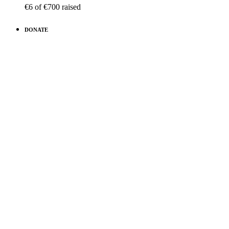
€6
of
€700
raised
DONATE