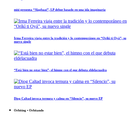
misi presenta “Slagbaai”, LP debut basado en una isla imaginaria
Irma Ferreira viaja entre la tradición y lo contemporáneo en “Oríkì ti Oyá”, su
nuevo single
“Está bien no estar bien”, el himno con el que debuta eldelacuadra
Diog Caltad invoca ternura y calma en “Silencio”, su nuevo EP
Orbiting • Orbitando