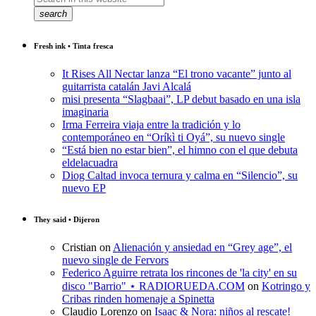
search
Fresh ink • Tinta fresca
It Rises All Nectar lanza “El trono vacante” junto al
guitarrista catalán Javi Alcalá
misi presenta “Slagbaai”, LP debut basado en una isla
imaginaria
Irma Ferreira viaja entre la tradición y lo
contemporáneo en “Oríkì ti Oyá”, su nuevo single
“Está bien no estar bien”, el himno con el que debuta
eldelacuadra
Diog Caltad invoca ternura y calma en “Silencio”, su
nuevo EP
They said • Dijeron
Cristian
on
Alienación y ansiedad en “Grey age”, el
nuevo single de Fervors
Federico Aguirre retrata los rincones de 'la city' en su
disco "Barrio" ⋆ RADIORUEDA.COM
on
Kotringo y
Cribas rinden homenaje a Spinetta
Claudio Lorenzo
on
Isaac & Nora: niños al rescate!