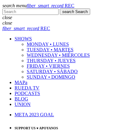
search
menu
fiber_smart_record
REC
search
Search
close
close
fiber_smart_record
REC
SHOWS
MONDAY • LUNES
TUESDAY • MARTES
WEDNESDAY • MIÉRCOLES
THURSDAY • JUEVES
FRIDAY • VIERNES
SATURDAY • SÁBADO
SUNDAY • DOMINGO
MAPa
RUEDA TV
PODCASTS
BLOG
UNION
META 2023 GOAL
SUPPORT US ♥ APOYANOS