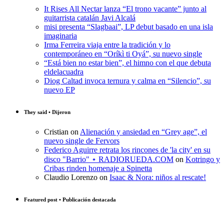
It Rises All Nectar lanza “El trono vacante” junto al
guitarrista catalán Javi Alcalá
misi presenta “Slagbaai”, LP debut basado en una isla
imaginaria
Irma Ferreira viaja entre la tradición y lo
contemporáneo en “Oríkì ti Oyá”, su nuevo single
“Está bien no estar bien”, el himno con el que debuta
eldelacuadra
Diog Caltad invoca ternura y calma en “Silencio”, su
nuevo EP
They said • Dijeron
Cristian
on
Alienación y ansiedad en “Grey age”, el
nuevo single de Fervors
Federico Aguirre retrata los rincones de 'la city' en su
disco "Barrio" ⋆ RADIORUEDA.COM
on
Kotringo y
Cribas rinden homenaje a Spinetta
Claudio Lorenzo
on
Isaac & Nora: niños al rescate!
Featured post • Publicación destacada