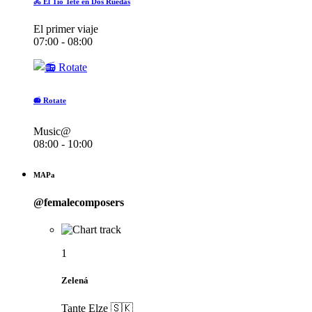
🚴 El Tío Teté en Dos Ruedas
El primer viaje
07:00 - 08:00
📻 Rotate
Music@
08:00 - 10:00
MAPa
@femalecomposers
1
Zelená
Tante Elze 🇸🇰