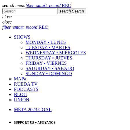
search
menu
fiber_smart_record
REC
search
Search
close
close
fiber_smart_record
REC
SHOWS
MONDAY • LUNES
TUESDAY • MARTES
WEDNESDAY • MIÉRCOLES
THURSDAY • JUEVES
FRIDAY • VIERNES
SATURDAY • SÁBADO
SUNDAY • DOMINGO
MAPa
RUEDA TV
PODCASTS
BLOG
UNION
META 2023 GOAL
SUPPORT US ♥ APOYANOS