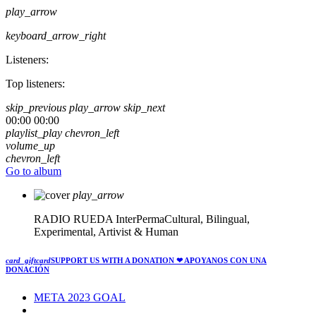
play_arrow
keyboard_arrow_right
Listeners:
Top listeners:
skip_previous
play_arrow
skip_next
00:00
00:00
playlist_play
chevron_left
volume_up
chevron_left
Go to album
play_arrow
RADIO RUEDA
InterPermaCultural, Bilingual,
Experimental, Artivist & Human
card_giftcard
SUPPORT US WITH A DONATION
❤ APOYANOS CON UNA
DONACIÓN
META 2023 GOAL