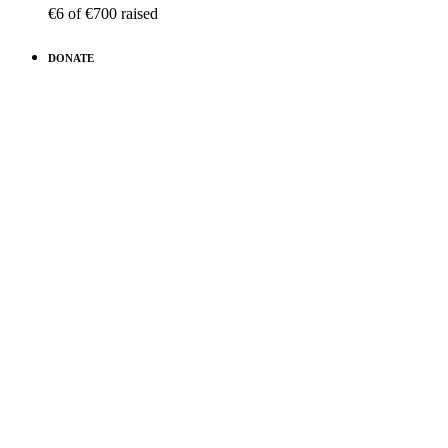
€6
of
€700
raised
DONATE