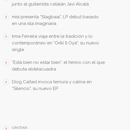
junto al guitarrista catalán Javi Alcalá
misi presenta “Slagbaai”, LP debut basado
en una isla imaginaria
Irma Ferreira viaja entre la tradición y lo
contemporáneo en “Oríkì ti Oyá”, su nuevo
single
“Está bien no estar bien”, el himno con el que
debuta eldelacuadra
Diog Caltad invoca ternura y calma en
“Silencio”, su nuevo EP
THEY SAID • DIJERON
CRISTIAN