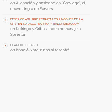
on
Alienación y ansiedad en “Grey age”, el
nuevo single de Fervors
FEDERICO AGUIRRE RETRATA LOS RINCONES DE 'LA
CITY' EN SU DISCO "BARRIO" ⋆ RADIORUEDA.COM
on
Kotringo y Cribas rinden homenaje a
Spinetta
CLAUDIO LORENZO
on
Isaac & Nora: niños al rescate!
FEATURED POST • PUBLICACIÓN DESTACADA
insert_link