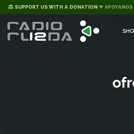
card_giftcard
SUPPORT US WITH A DONATION
❤ APOYANOS
SH
ofr