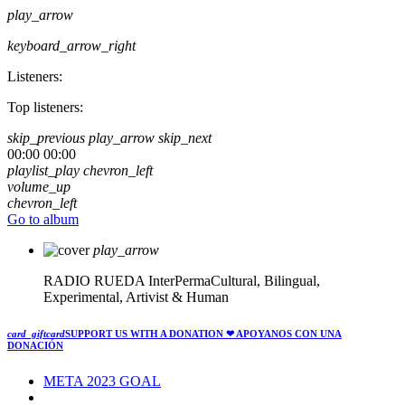
play_arrow
keyboard_arrow_right
Listeners:
Top listeners:
skip_previous
play_arrow
skip_next
00:00
00:00
playlist_play
chevron_left
volume_up
chevron_left
Go to album
play_arrow
RADIO RUEDA
InterPermaCultural, Bilingual,
Experimental, Artivist & Human
card_giftcard
SUPPORT US WITH A DONATION
❤ APOYANOS CON UNA
DONACIÓN
META 2023 GOAL