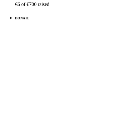
€6
of
€700
raised
DONATE