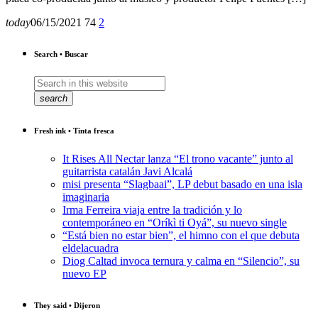
today
06/15/2021
74
2
Search • Buscar
search
Fresh ink • Tinta fresca
It Rises All Nectar lanza “El trono vacante” junto al
guitarrista catalán Javi Alcalá
misi presenta “Slagbaai”, LP debut basado en una isla
imaginaria
Irma Ferreira viaja entre la tradición y lo
contemporáneo en “Oríkì ti Oyá”, su nuevo single
“Está bien no estar bien”, el himno con el que debuta
eldelacuadra
Diog Caltad invoca ternura y calma en “Silencio”, su
nuevo EP
They said • Dijeron