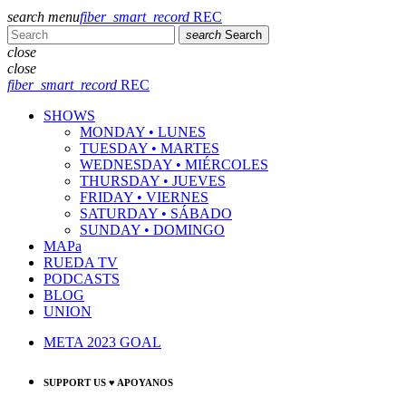
search
menu
fiber_smart_record
REC
search
Search
close
close
fiber_smart_record
REC
SHOWS
MONDAY • LUNES
TUESDAY • MARTES
WEDNESDAY • MIÉRCOLES
THURSDAY • JUEVES
FRIDAY • VIERNES
SATURDAY • SÁBADO
SUNDAY • DOMINGO
MAPa
RUEDA TV
PODCASTS
BLOG
UNION
META 2023 GOAL
SUPPORT US ♥ APOYANOS