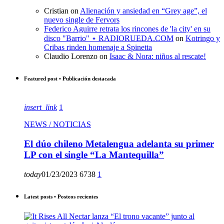
Cristian
on
Alienación y ansiedad en “Grey age”, el
nuevo single de Fervors
Federico Aguirre retrata los rincones de 'la city' en su
disco "Barrio" ⋆ RADIORUEDA.COM
on
Kotringo y
Cribas rinden homenaje a Spinetta
Claudio Lorenzo
on
Isaac & Nora: niños al rescate!
Featured post • Publicación destacada
insert_link
1
NEWS / NOTICIAS
El dúo chileno Metalengua adelanta su primer
LP con el single “La Mantequilla”
today
01/23/2023
6738
1
Latest posts • Posteos recientes