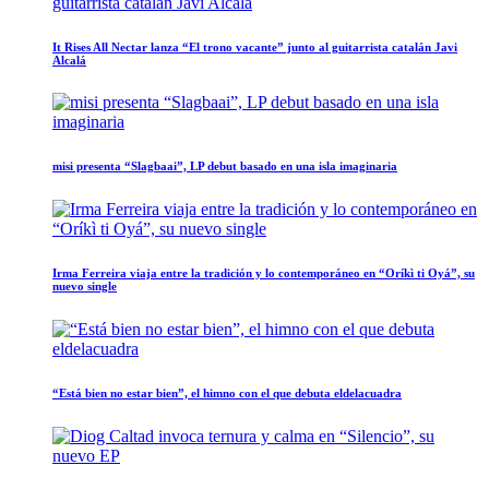
It Rises All Nectar lanza “El trono vacante” junto al guitarrista catalán Javi
Alcalá
misi presenta “Slagbaai”, LP debut basado en una isla imaginaria
Irma Ferreira viaja entre la tradición y lo contemporáneo en “Oríkì ti Oyá”, su
nuevo single
“Está bien no estar bien”, el himno con el que debuta eldelacuadra