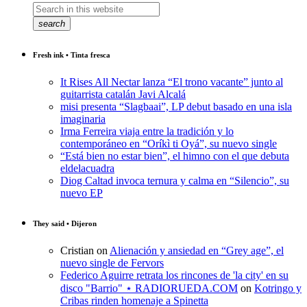
search
Fresh ink • Tinta fresca
It Rises All Nectar lanza “El trono vacante” junto al
guitarrista catalán Javi Alcalá
misi presenta “Slagbaai”, LP debut basado en una isla
imaginaria
Irma Ferreira viaja entre la tradición y lo
contemporáneo en “Oríkì ti Oyá”, su nuevo single
“Está bien no estar bien”, el himno con el que debuta
eldelacuadra
Diog Caltad invoca ternura y calma en “Silencio”, su
nuevo EP
They said • Dijeron
Cristian
on
Alienación y ansiedad en “Grey age”, el
nuevo single de Fervors
Federico Aguirre retrata los rincones de 'la city' en su
disco "Barrio" ⋆ RADIORUEDA.COM
on
Kotringo y
Cribas rinden homenaje a Spinetta