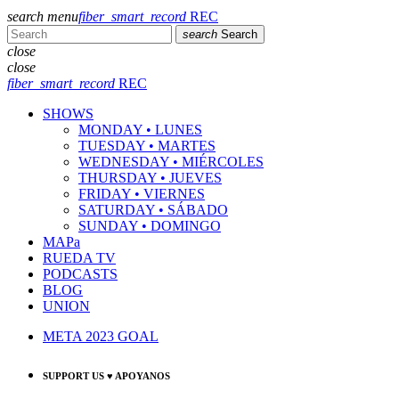
search
menu
fiber_smart_record
REC
search
Search
close
close
fiber_smart_record
REC
SHOWS
MONDAY • LUNES
TUESDAY • MARTES
WEDNESDAY • MIÉRCOLES
THURSDAY • JUEVES
FRIDAY • VIERNES
SATURDAY • SÁBADO
SUNDAY • DOMINGO
MAPa
RUEDA TV
PODCASTS
BLOG
UNION
META 2023 GOAL
SUPPORT US ♥ APOYANOS