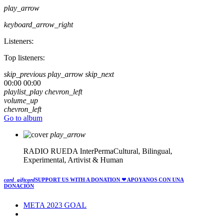
play_arrow
keyboard_arrow_right
Listeners:
Top listeners:
skip_previous
play_arrow
skip_next
00:00
00:00
playlist_play
chevron_left
volume_up
chevron_left
Go to album
play_arrow
RADIO RUEDA
InterPermaCultural, Bilingual,
Experimental, Artivist & Human
card_giftcard
SUPPORT US WITH A DONATION
❤ APOYANOS CON UNA
DONACIÓN
META 2023 GOAL