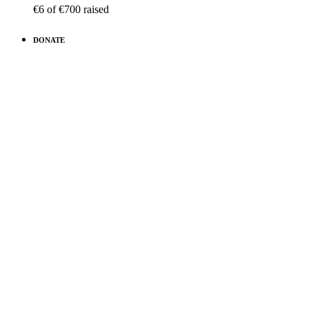
€6
of
€700
raised
DONATE