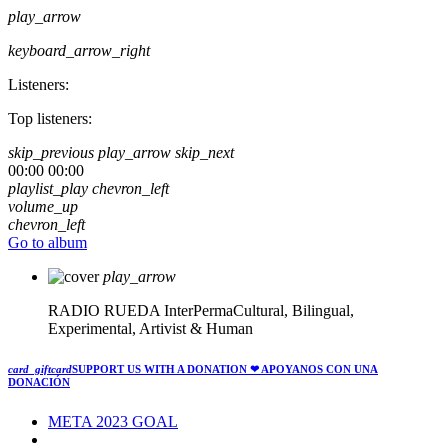
play_arrow
keyboard_arrow_right
Listeners:
Top listeners:
skip_previous
play_arrow
skip_next
00:00
00:00
playlist_play
chevron_left
volume_up
chevron_left
Go to album
play_arrow
RADIO RUEDA
InterPermaCultural, Bilingual,
Experimental, Artivist & Human
card_giftcard
SUPPORT US WITH A DONATION
❤ APOYANOS CON UNA
DONACIÓN
META 2023 GOAL