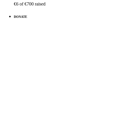
€6
of
€700
raised
DONATE