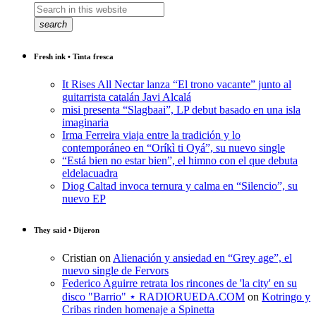
search
Fresh ink • Tinta fresca
It Rises All Nectar lanza “El trono vacante” junto al
guitarrista catalán Javi Alcalá
misi presenta “Slagbaai”, LP debut basado en una isla
imaginaria
Irma Ferreira viaja entre la tradición y lo
contemporáneo en “Oríkì ti Oyá”, su nuevo single
“Está bien no estar bien”, el himno con el que debuta
eldelacuadra
Diog Caltad invoca ternura y calma en “Silencio”, su
nuevo EP
They said • Dijeron
Cristian
on
Alienación y ansiedad en “Grey age”, el
nuevo single de Fervors
Federico Aguirre retrata los rincones de 'la city' en su
disco "Barrio" ⋆ RADIORUEDA.COM
on
Kotringo y
Cribas rinden homenaje a Spinetta