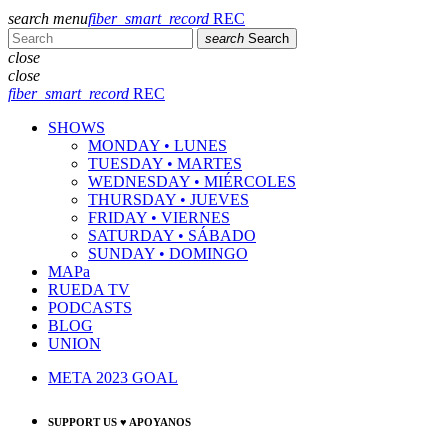
search
menu
fiber_smart_record
REC
search
Search
close
close
fiber_smart_record
REC
SHOWS
MONDAY • LUNES
TUESDAY • MARTES
WEDNESDAY • MIÉRCOLES
THURSDAY • JUEVES
FRIDAY • VIERNES
SATURDAY • SÁBADO
SUNDAY • DOMINGO
MAPa
RUEDA TV
PODCASTS
BLOG
UNION
META 2023 GOAL
SUPPORT US ♥ APOYANOS