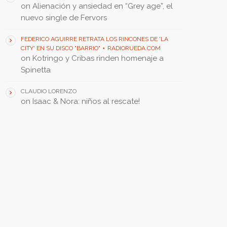
on
Alienación y ansiedad en “Grey age”, el
nuevo single de Fervors
FEDERICO AGUIRRE RETRATA LOS RINCONES DE 'LA
CITY' EN SU DISCO "BARRIO" ⋆ RADIORUEDA.COM
on
Kotringo y Cribas rinden homenaje a
Spinetta
CLAUDIO LORENZO
on
Isaac & Nora: niños al rescate!
FEATURED POST • PUBLICACIÓN DESTACADA
insert_link