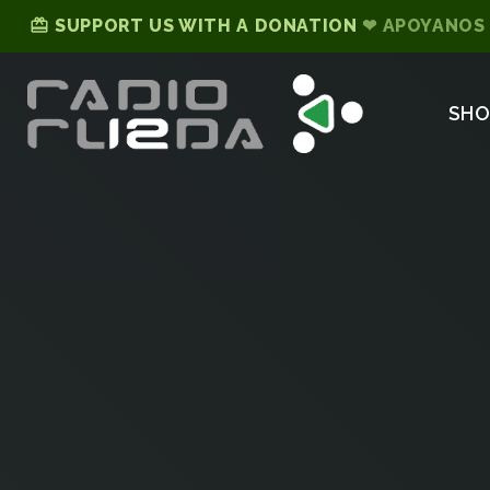
card_giftcard
SUPPORT US WITH A DONATION
❤ APOYANOS
SH