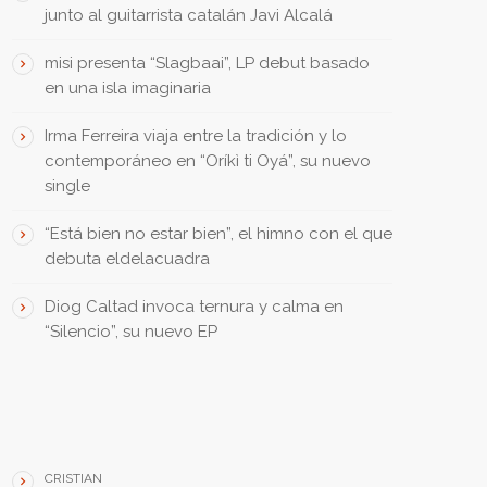
junto al guitarrista catalán Javi Alcalá
misi presenta “Slagbaai”, LP debut basado
en una isla imaginaria
Irma Ferreira viaja entre la tradición y lo
contemporáneo en “Oríkì ti Oyá”, su nuevo
single
“Está bien no estar bien”, el himno con el que
debuta eldelacuadra
Diog Caltad invoca ternura y calma en
“Silencio”, su nuevo EP
THEY SAID • DIJERON
CRISTIAN