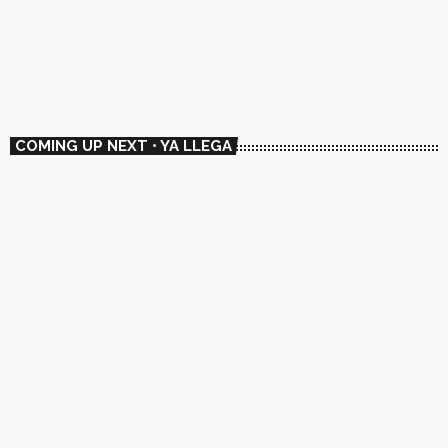
🇪🇸 El Primer Sentido
01:00 - 02:00
🇪🇸 El Primer Sentido
COMING UP NEXT • YA LLEGA