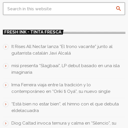
search
FRESH INK • TINTA FRESCA
It Rises All Nectar lanza “El trono vacante” junto al
guitarrista catalán Javi Alcalá
misi presenta “Slagbaai”, LP debut basado en una isla
imaginaria
Irma Ferreira viaja entre la tradición y lo
contemporáneo en “Oríkì ti Oyá”, su nuevo single
“Está bien no estar bien”, el himno con el que debuta
eldelacuadra
Diog Caltad invoca ternura y calma en “Silencio”, su