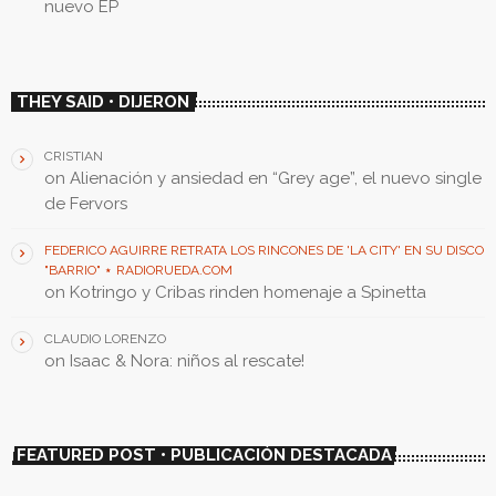
nuevo EP
THEY SAID • DIJERON
CRISTIAN
on
Alienación y ansiedad en “Grey age”, el nuevo single
de Fervors
FEDERICO AGUIRRE RETRATA LOS RINCONES DE 'LA CITY' EN SU DISCO
"BARRIO" ⋆ RADIORUEDA.COM
on
Kotringo y Cribas rinden homenaje a Spinetta
CLAUDIO LORENZO
on
Isaac & Nora: niños al rescate!
FEATURED POST • PUBLICACIÓN DESTACADA