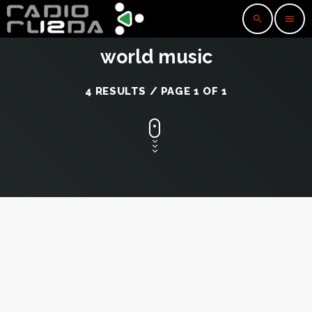
search
menu
world music
4 RESULTS / PAGE 1 OF 1
insert_link