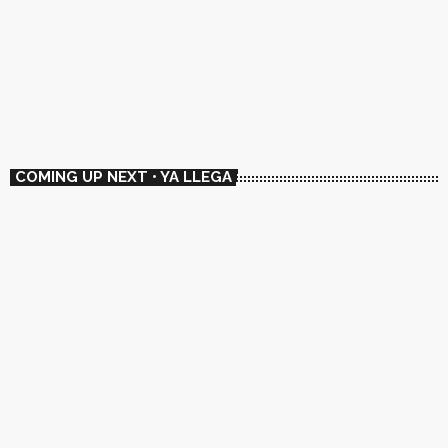
MULTIGENRE
📻 Rotate
22:00 - 23:00
📻 Rotate
COMING UP NEXT • YA LLEGA