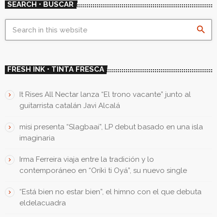
SEARCH • BUSCAR
search
FRESH INK • TINTA FRESCA
It Rises All Nectar lanza “El trono vacante” junto al
guitarrista catalán Javi Alcalá
misi presenta “Slagbaai”, LP debut basado en una isla
imaginaria
Irma Ferreira viaja entre la tradición y lo
contemporáneo en “Oríkì ti Oyá”, su nuevo single
“Está bien no estar bien”, el himno con el que debuta
eldelacuadra