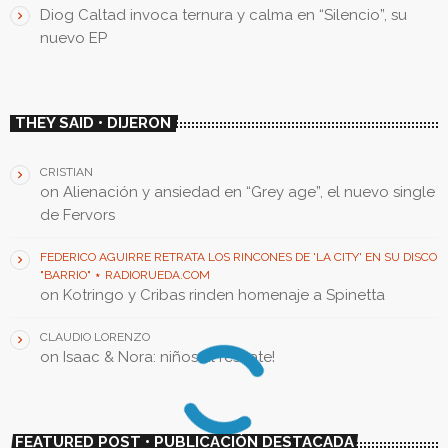
Diog Caltad invoca ternura y calma en “Silencio”, su
nuevo EP
THEY SAID • DIJERON
CRISTIAN
on
Alienación y ansiedad en “Grey age”, el nuevo single
de Fervors
FEDERICO AGUIRRE RETRATA LOS RINCONES DE 'LA CITY' EN SU DISCO
"BARRIO" ⋆ RADIORUEDA.COM
on
Kotringo y Cribas rinden homenaje a Spinetta
CLAUDIO LORENZO
on
Isaac & Nora: niños al rescate!
FEATURED POST • PUBLICACIÓN DESTACADA