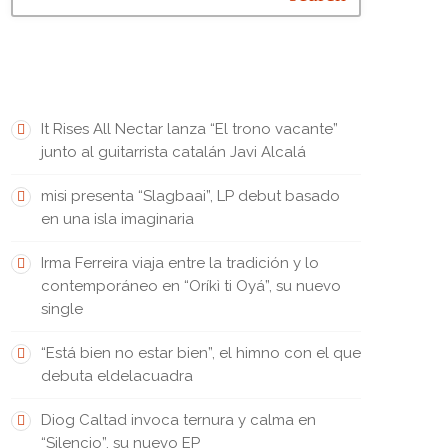
FRESH INK • TINTA FRESCA
It Rises All Nectar lanza “El trono vacante”
junto al guitarrista catalán Javi Alcalá
misi presenta “Slagbaai”, LP debut basado
en una isla imaginaria
Irma Ferreira viaja entre la tradición y lo
contemporáneo en “Oríkì ti Oyá”, su nuevo
single
“Está bien no estar bien”, el himno con el que
debuta eldelacuadra
Diog Caltad invoca ternura y calma en
“Silencio”, su nuevo EP