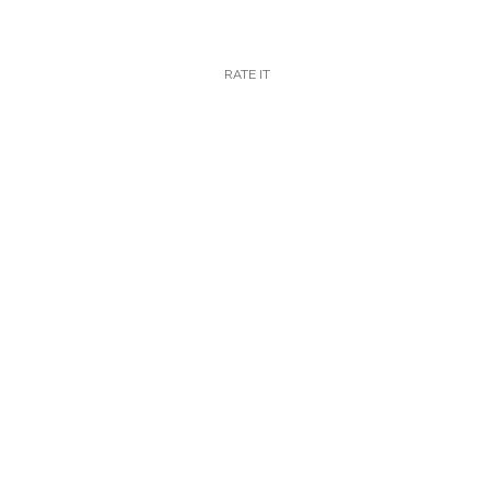
RATE IT
k
insert_link