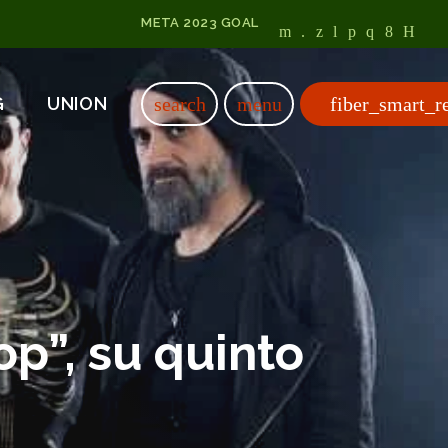
META 2023 GOAL
fiber_smart_r
search
menu
G
UNION
p”, su quinto