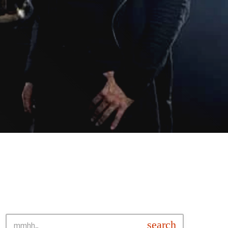
SEARCH • BUSCAR
search