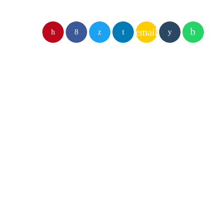
email
SIMILAR
insert_lin