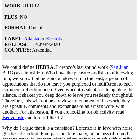
WORK
: HEBRA.
PLUS
: NO.
FORMAT
: Digital
LABEL
:
Adaptador Records
RELEASE
: 15/Enero/2020
COUNTRY
: Argentina
We could define
HEBRA
, Lorenzo’s last sound work (
San Juan
,
ARG) as a transition. Who have the pleasure or dislike of knowing
him, we know that he is not a lukewarm in the least, a person of
appreciations that do not leave you perplexed or indifferent to each
comment, reflection, idea. Even when it is silent, contemplating the
silence, it shakes you deep down to leave you restlessly thoughtful.
Therefore, this will not be a review or comment of his work, they
are apostille, comments and exchanges of an artist’s work with
another. For this reason, if you are looking for objectivity, read
Benveniste
and turn off the TV.
Why do I argue that it is a transition? Lorenzo is in love with noise,
glitches, distortion. Find passion, like many, in the hiss of ruined