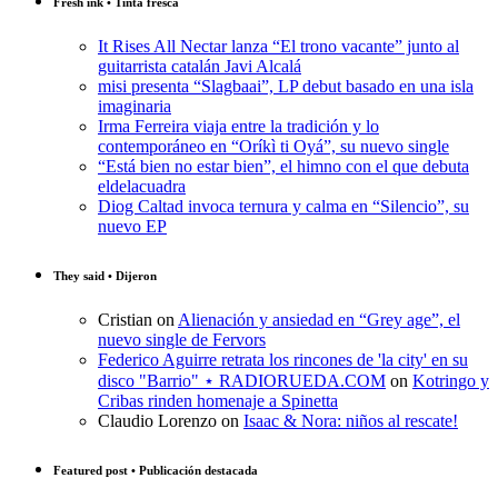
Fresh ink • Tinta fresca
It Rises All Nectar lanza “El trono vacante” junto al
guitarrista catalán Javi Alcalá
misi presenta “Slagbaai”, LP debut basado en una isla
imaginaria
Irma Ferreira viaja entre la tradición y lo
contemporáneo en “Oríkì ti Oyá”, su nuevo single
“Está bien no estar bien”, el himno con el que debuta
eldelacuadra
Diog Caltad invoca ternura y calma en “Silencio”, su
nuevo EP
They said • Dijeron
Cristian
on
Alienación y ansiedad en “Grey age”, el
nuevo single de Fervors
Federico Aguirre retrata los rincones de 'la city' en su
disco "Barrio" ⋆ RADIORUEDA.COM
on
Kotringo y
Cribas rinden homenaje a Spinetta
Claudio Lorenzo
on
Isaac & Nora: niños al rescate!
Featured post • Publicación destacada