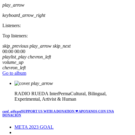
play_arrow
keyboard_arrow_right
Listeners:
Top listeners:
skip_previous
play_arrow
skip_next
00:00
00:00
playlist_play
chevron_left
volume_up
chevron_left
Go to album
play_arrow
RADIO RUEDA
InterPermaCultural, Bilingual,
Experimental, Artivist & Human
card_giftcard
SUPPORT US WITH A DONATION
❤ APOYANOS CON UNA
DONACIÓN
META 2023 GOAL