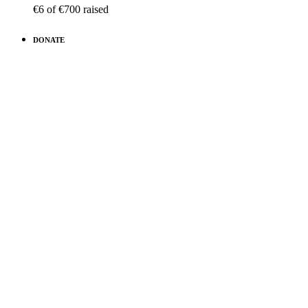
€6
of
€700
raised
DONATE