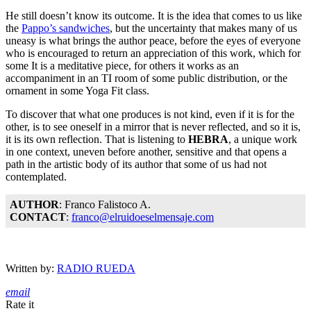
He still doesn’t know its outcome. It is the idea that comes to us like
the
Pappo’s sandwiches
, but the uncertainty that makes many of us
uneasy is what brings the author peace, before the eyes of everyone
who is encouraged to return an appreciation of this work, which for
some It is a meditative piece, for others it works as an
accompaniment in an TI room of some public distribution, or the
ornament in some Yoga Fit class.
To discover that what one produces is not kind, even if it is for the
other, is to see oneself in a mirror that is never reflected, and so it is,
it is its own reflection. That is listening to
HEBRA
, a unique work
in one context, uneven before another, sensitive and that opens a
path in the artistic body of its author that some of us had not
contemplated.
AUTHOR
: Franco Falistoco A.
CONTACT
:
franco@elruidoeselmensaje.com
Written by:
RADIO RUEDA
email
Rate it