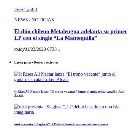
insert_link
1
NEWS / NOTICIAS
El dúo chileno Metalengua adelanta su primer
LP con el single “La Mantequilla”
today
01/23/2023
6738
1
Latest posts • Posteos recientes
It Rises All Nectar lanza “El trono vacante” junto al guitarrista catalán Javi
Alcalá
misi presenta “Slagbaai”, LP debut basado en una isla imaginaria