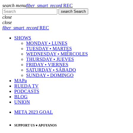
search
menu
fiber_smart_record
REC
search
Search
close
close
fiber_smart_record
REC
SHOWS
MONDAY • LUNES
TUESDAY • MARTES
WEDNESDAY • MIÉRCOLES
THURSDAY • JUEVES
FRIDAY • VIERNES
SATURDAY • SÁBADO
SUNDAY • DOMINGO
MAPa
RUEDA TV
PODCASTS
BLOG
UNION
META 2023 GOAL
SUPPORT US ♥ APOYANOS