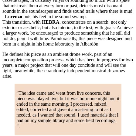
cassette tapes, in carcassy vinyls of sounding so much with a spike
that mistreats them at every turn or past, detects most dissonant
sounds in the soundscapes and finds sound trails where there is mud
.
Lorenzo
puts his feet in the sound swamp.
This transition, with
HEBRA
, concentrates on a search, not only
exterior or aesthetic, but also interior, to the test, with goals. Achieve
a larger work, be encouraged to produce something that he still did
not do, plan it with time. Paradoxically, this piece was designed and
born in a night in his home laboratory in Albardón.
He defines his piece as an ambient drone work, part of an
incomplete composition process, which has been in progress for two
years, a major project that will one day conclude and will see the
light, meanwhile, these randomly independent musical rhizomes
arise.
“The idea came and went from live concerts, this
piece was played live, but it was born one night and it
ended in the same morning. I processed, mixed,
edited, corrected and gave it a mastering to fit as I
needed, as I wanted that sound. I used materials that I
had on my sample library and some field recordings.
”.