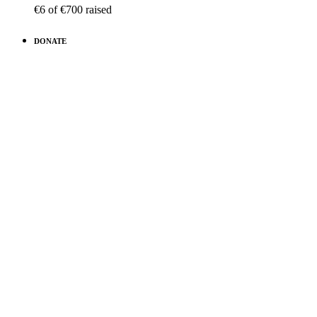
€6
of
€700
raised
DONATE