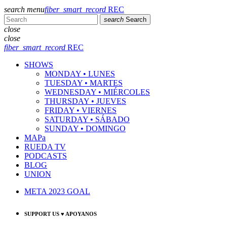
search
menu
fiber_smart_record
REC
search
Search
close
close
fiber_smart_record
REC
SHOWS
MONDAY • LUNES
TUESDAY • MARTES
WEDNESDAY • MIÉRCOLES
THURSDAY • JUEVES
FRIDAY • VIERNES
SATURDAY • SÁBADO
SUNDAY • DOMINGO
MAPa
RUEDA TV
PODCASTS
BLOG
UNION
META 2023 GOAL
SUPPORT US ♥ APOYANOS