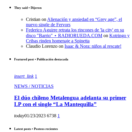
They said • Dijeron
Cristian
on
Alienación y ansiedad en “Grey age”, el
nuevo single de Fervors
Federico Aguirre retrata los rincones de 'la city' en su
disco "Barrio" ⋆ RADIORUEDA.COM
on
Kotringo y
Cribas rinden homenaje a Spinetta
Claudio Lorenzo
on
Isaac & Nora: niños al rescate!
Featured post • Publicación destacada
insert_link
1
NEWS / NOTICIAS
El dúo chileno Metalengua adelanta su primer
LP con el single “La Mantequilla”
today
01/23/2023
6738
1
Latest posts • Posteos recientes