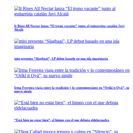
It Rises All Nectar lanza “El trono vacante” junto al guitarrista catalán Javi
Alcalá
misi presenta “Slagbaai”, LP debut basado en una isla imaginaria
Irma Ferreira viaja entre la tradición y lo contemporáneo en “Oríkì ti Oyá”, su
nuevo single
“Está bien no estar bien”, el himno con el que debuta eldelacuadra