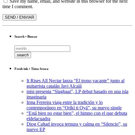
Save my name, email, and website in this browser for the next
time I comment.
Search • Buscar
search
Fresh ink • Tinta fresca
It Rises All Nectar lanza “El trono vacante” junto al
guitarrista catalán Javi Alcalá
misi presenta “Slagbaai”, LP debut basado en una isla
imaginaria
Irma Ferreira viaja entre la tradición y lo
contemporáneo en “Oríkì ti Oyá”, su nuevo single
“Está bien no estar bien”, el himno con el que debuta
eldelacuadra
Diog Caltad invoca ternura y calma en “Silencio”, su
nuevo EP