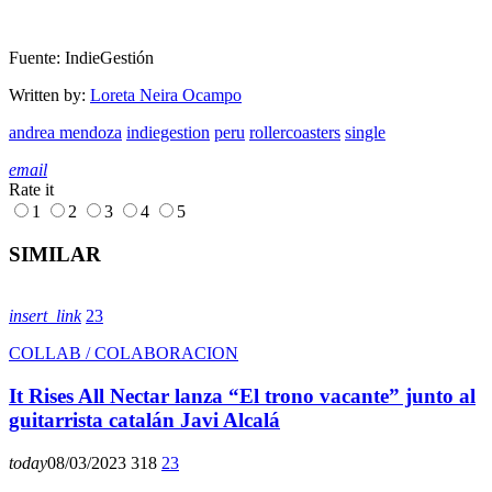
Fuente: IndieGestión
Written by:
Loreta Neira Ocampo
andrea mendoza
indiegestion
peru
rollercoasters
single
email
Rate it
1
2
3
4
5
SIMILAR
insert_link
23
COLLAB / COLABORACION
It Rises All Nectar lanza “El trono vacante” junto al
guitarrista catalán Javi Alcalá
today
08/03/2023
318
23