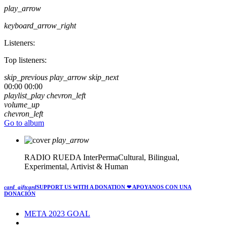
play_arrow
keyboard_arrow_right
Listeners:
Top listeners:
skip_previous
play_arrow
skip_next
00:00
00:00
playlist_play
chevron_left
volume_up
chevron_left
Go to album
play_arrow
RADIO RUEDA
InterPermaCultural, Bilingual,
Experimental, Artivist & Human
card_giftcard
SUPPORT US WITH A DONATION
❤ APOYANOS CON UNA
DONACIÓN
META 2023 GOAL