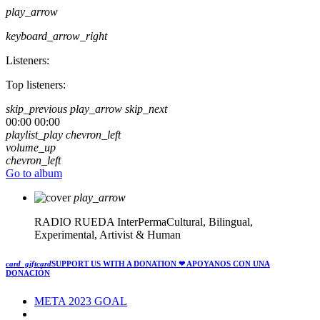
play_arrow
keyboard_arrow_right
Listeners:
Top listeners:
skip_previous
play_arrow
skip_next
00:00
00:00
playlist_play
chevron_left
volume_up
chevron_left
Go to album
play_arrow
RADIO RUEDA
InterPermaCultural, Bilingual,
Experimental, Artivist & Human
card_giftcard
SUPPORT US WITH A DONATION
❤ APOYANOS CON UNA
DONACIÓN
META 2023 GOAL