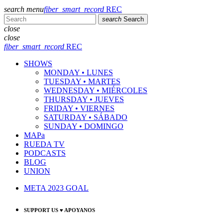
search
menu
fiber_smart_record
REC
search
Search
close
close
fiber_smart_record
REC
SHOWS
MONDAY • LUNES
TUESDAY • MARTES
WEDNESDAY • MIÉRCOLES
THURSDAY • JUEVES
FRIDAY • VIERNES
SATURDAY • SÁBADO
SUNDAY • DOMINGO
MAPa
RUEDA TV
PODCASTS
BLOG
UNION
META 2023 GOAL
SUPPORT US ♥ APOYANOS