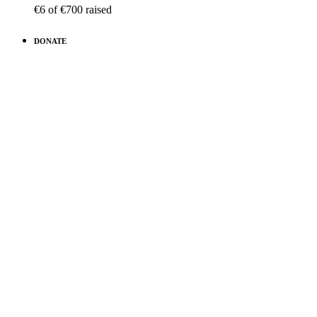
€6
of
€700
raised
DONATE