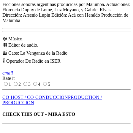
Ficciones sonoras argentinas producidas por Malumba. Actuaciones:
Florencia Dupuy de Lome, Luz Moyano, y Gabriel Rivas.
Dirección: Arsenio Lupin Edición: Acá con Heraldo Producción de
Malumba
🎼 Músico.
🎛 Editor de audio.
📻 Caos: La Venganza de la Radio.
🎚 Operador De Radio en ISER
email
Rate it
1
2
3
4
5
CO-HOST / CO-CONDUCCIÓN
PRODUCTION /
PRODUCCION
CHECK THIS OUT • MIRA ESTO