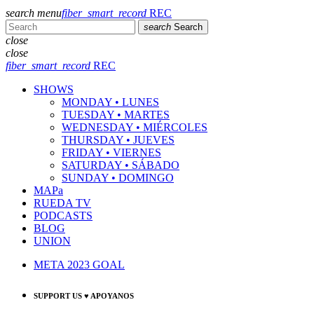
search
menu
fiber_smart_record
REC
search
Search
close
close
fiber_smart_record
REC
SHOWS
MONDAY • LUNES
TUESDAY • MARTES
WEDNESDAY • MIÉRCOLES
THURSDAY • JUEVES
FRIDAY • VIERNES
SATURDAY • SÁBADO
SUNDAY • DOMINGO
MAPa
RUEDA TV
PODCASTS
BLOG
UNION
META 2023 GOAL
SUPPORT US ♥ APOYANOS