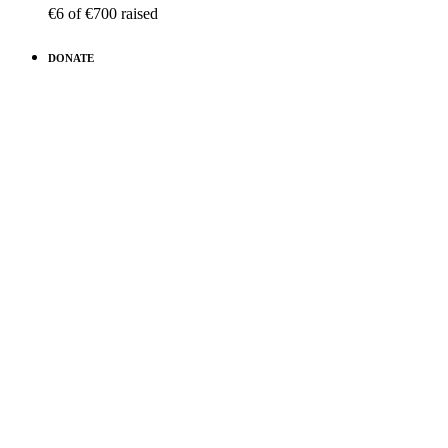
€6
of
€700
raised
DONATE