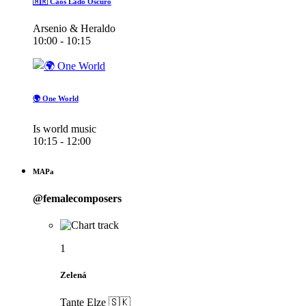
🇦🇷 Caos Lado Oscuro
Arsenio & Heraldo
10:00 - 10:15
🌍 One World
Is world music
10:15 - 12:00
MAPa
@femalecomposers
1
Zelená
Tante Elze 🇸🇰