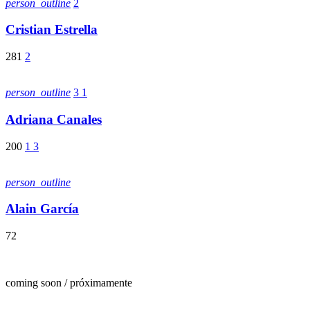
person_outline
2
Cristian Estrella
281
2
person_outline
3
1
Adriana Canales
200
1
3
person_outline
Alain García
72
coming soon / próximamente