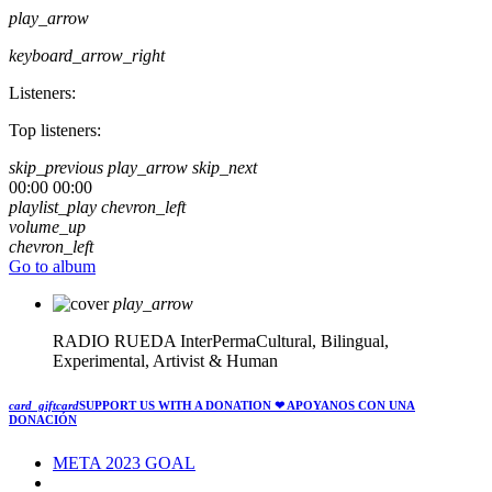
play_arrow
keyboard_arrow_right
Listeners:
Top listeners:
skip_previous
play_arrow
skip_next
00:00
00:00
playlist_play
chevron_left
volume_up
chevron_left
Go to album
play_arrow
RADIO RUEDA
InterPermaCultural, Bilingual,
Experimental, Artivist & Human
card_giftcard
SUPPORT US WITH A DONATION
❤ APOYANOS CON UNA
DONACIÓN
META 2023 GOAL