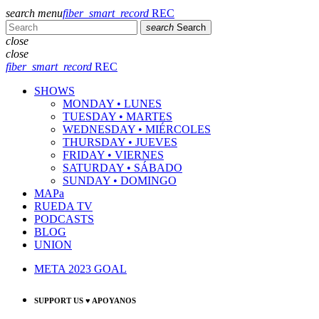
search
menu
fiber_smart_record
REC
search
Search
close
close
fiber_smart_record
REC
SHOWS
MONDAY • LUNES
TUESDAY • MARTES
WEDNESDAY • MIÉRCOLES
THURSDAY • JUEVES
FRIDAY • VIERNES
SATURDAY • SÁBADO
SUNDAY • DOMINGO
MAPa
RUEDA TV
PODCASTS
BLOG
UNION
META 2023 GOAL
SUPPORT US ♥ APOYANOS