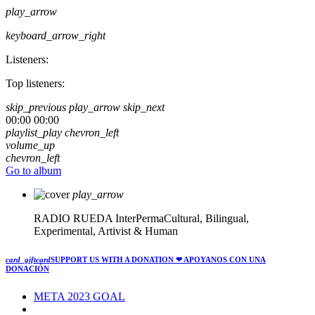
play_arrow
keyboard_arrow_right
Listeners:
Top listeners:
skip_previous
play_arrow
skip_next
00:00
00:00
playlist_play
chevron_left
volume_up
chevron_left
Go to album
play_arrow
RADIO RUEDA
InterPermaCultural, Bilingual,
Experimental, Artivist & Human
card_giftcard
SUPPORT US WITH A DONATION
❤ APOYANOS CON UNA
DONACIÓN
META 2023 GOAL