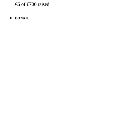
€6
of
€700
raised
DONATE