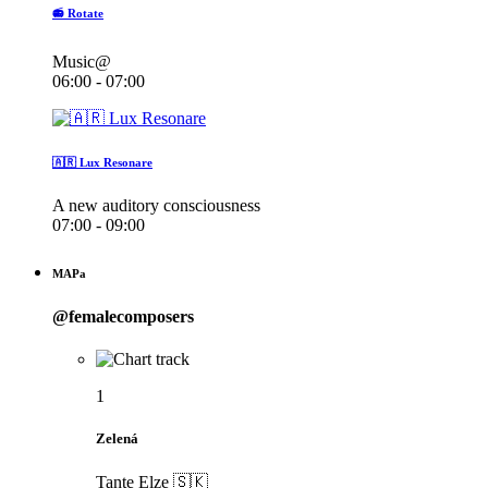
📻 Rotate
Music@
06:00 - 07:00
🇦🇷 Lux Resonare
A new auditory consciousness
07:00 - 09:00
MAPa
@femalecomposers
1
Zelená
Tante Elze 🇸🇰