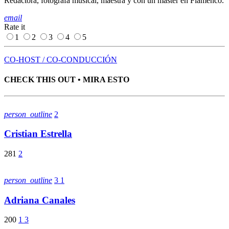
Redactora, fotógrafa musical, maestra y con un máster en Flamenco.
email
Rate it
1
2
3
4
5
CO-HOST / CO-CONDUCCIÓN
CHECK THIS OUT • MIRA ESTO
person_outline
2
Cristian Estrella
281
2
person_outline
3
1
Adriana Canales
200
1
3