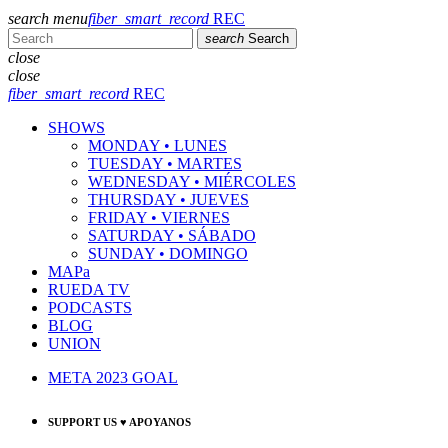
search
menu
fiber_smart_record
REC
search
Search
close
close
fiber_smart_record
REC
SHOWS
MONDAY • LUNES
TUESDAY • MARTES
WEDNESDAY • MIÉRCOLES
THURSDAY • JUEVES
FRIDAY • VIERNES
SATURDAY • SÁBADO
SUNDAY • DOMINGO
MAPa
RUEDA TV
PODCASTS
BLOG
UNION
META 2023 GOAL
SUPPORT US ♥ APOYANOS