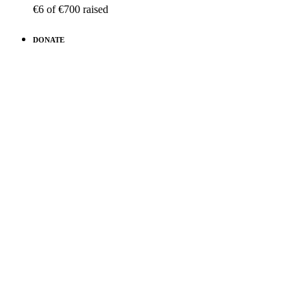
€6
of
€700
raised
DONATE