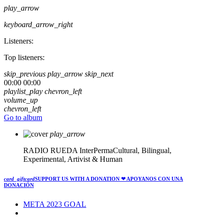
play_arrow
keyboard_arrow_right
Listeners:
Top listeners:
skip_previous
play_arrow
skip_next
00:00
00:00
playlist_play
chevron_left
volume_up
chevron_left
Go to album
play_arrow
RADIO RUEDA
InterPermaCultural, Bilingual,
Experimental, Artivist & Human
card_giftcard
SUPPORT US WITH A DONATION
❤ APOYANOS CON UNA
DONACIÓN
META 2023 GOAL