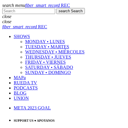
search
menu
fiber_smart_record
REC
search
Search
close
close
fiber_smart_record
REC
SHOWS
MONDAY • LUNES
TUESDAY • MARTES
WEDNESDAY • MIÉRCOLES
THURSDAY • JUEVES
FRIDAY • VIERNES
SATURDAY • SÁBADO
SUNDAY • DOMINGO
MAPa
RUEDA TV
PODCASTS
BLOG
UNION
META 2023 GOAL
SUPPORT US ♥ APOYANOS