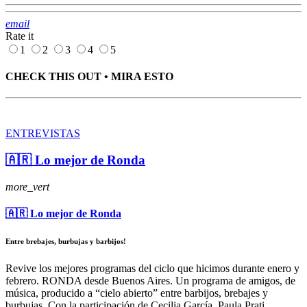
email
Rate it
1
2
3
4
5
CHECK THIS OUT • MIRA ESTO
ENTREVISTAS
🇦🇷 Lo mejor de Ronda
more_vert
🇦🇷 Lo mejor de Ronda
Entre brebajes, burbujas y barbijos!
Revive los mejores programas del ciclo que hicimos durante enero y
febrero. RONDA desde Buenos Aires. Un programa de amigos, de
música, producido a “cielo abierto” entre barbijos, brebajes y
burbujas. Con la participación de Cecilia García, Paula Prati,