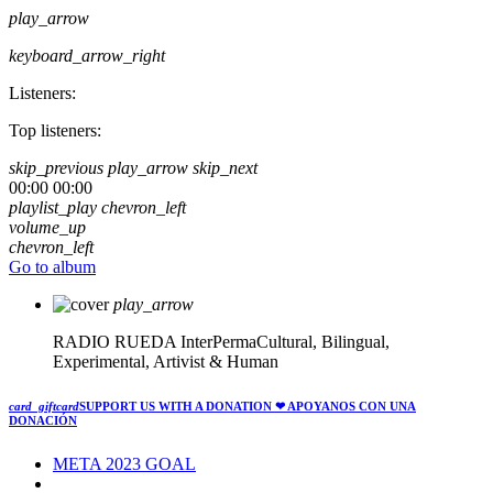
play_arrow
keyboard_arrow_right
Listeners:
Top listeners:
skip_previous
play_arrow
skip_next
00:00
00:00
playlist_play
chevron_left
volume_up
chevron_left
Go to album
play_arrow
RADIO RUEDA
InterPermaCultural, Bilingual,
Experimental, Artivist & Human
card_giftcard
SUPPORT US WITH A DONATION
❤ APOYANOS CON UNA
DONACIÓN
META 2023 GOAL