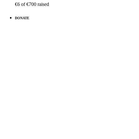
€6
of
€700
raised
DONATE