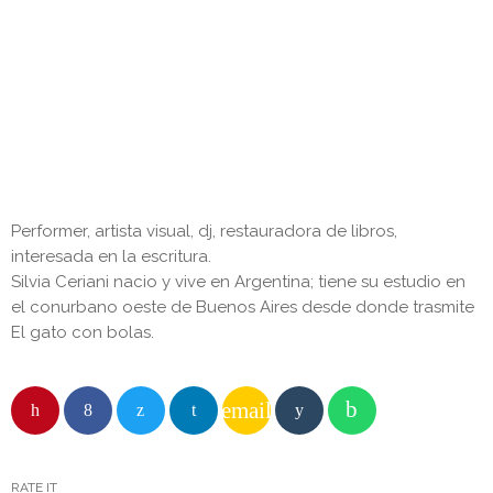
MÚSICA Y RELATO
🇦🇷 El gato con bolas
Mil y una hojas kilómetros de tinta mil y una
lunas por los tejados de la noche
Performer, artista visual, dj, restauradora de libros,
interesada en la escritura.
Silvia Ceriani nacio y vive en Argentina; tiene su estudio en
el conurbano oeste de Buenos Aires desde donde trasmite
El gato con bolas.
email
RATE IT