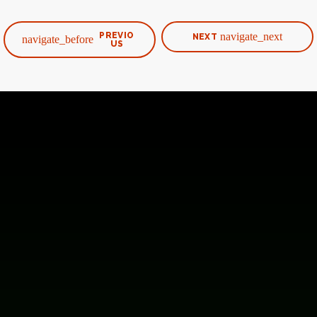
PREVIO
navigate_next
NEXT
navigate_before
US