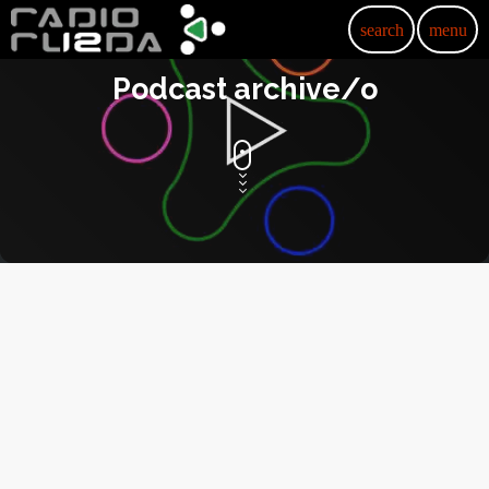
search
menu
Podcast archive/o
play_arrow